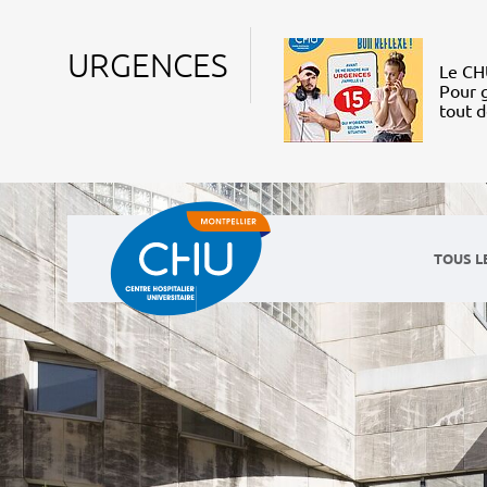
URGENCES
Le CHU
Pour g
tout 
TOUS L