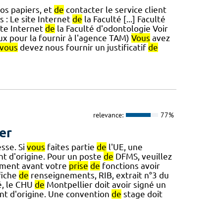
os papiers, et
de
contacter le service client
s : Le site Internet
de
la Faculté [...] Faculté
te Internet
de
la Faculté d'odontologie Voir
ux pour la fournir à l'agence TAM)
Vous
avez
vous
devez nous fournir un justificatif
de
relevance:
77%
er
sse. Si
vous
faites partie
de
l'UE, une
nt d'origine. Pour un poste
de
DFMS, veuillez
ment avant votre
prise
de
fonctions avoir
fiche
de
renseignements, RIB, extrait n°3 du
é, le CHU
de
Montpellier doit avoir signé un
nt d'origine. Une convention
de
stage doit