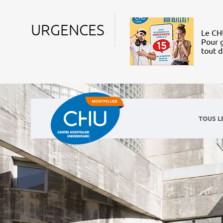
URGENCES
Le CHU
Pour g
tout 
TOUS L