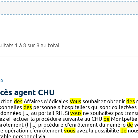
ltats 1 à 8 sur 8 au total
ES
cès agent CHU
ection
des
Affaires Médicales
Vous
souhaitez obtenir
des
r
sonnelles
des
personnels hospitaliers qui sont collectées 
données [...] au portail RH. Si
vous
ne souhaitez pas tran
ez effectuer la procédure suivante au CHU
de
Montpellier.
nrôlement (l [...] procédure d'enrôlement du numéro
de
v
te opération d’enrôlement
vous
avez la possibilité
de
nous
table personnel via