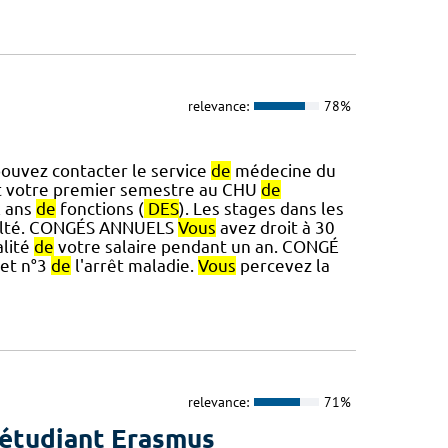
relevance:
78%
ouvez contacter le service
de
médecine du
t votre premier semestre au CHU
de
x ans
de
fonctions (
DES
). Les stages dans les
culté. CONGÉS ANNUELS
Vous
avez droit à 30
alité
de
votre salaire pendant un an. CONGÉ
let n°3
de
l'arrêt maladie.
Vous
percevez la
relevance:
71%
 étudiant Erasmus