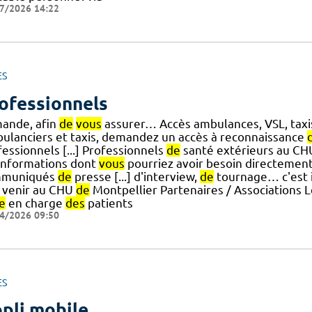
7/2026 14:22
ES
ofessionnels
ande, afin
de
vous
assurer… Accès ambulances, VSL, taxis
ulanciers et taxis, demandez un accès à reconnaissance
essionnels [...] Professionnels
de
santé extérieurs au CH
 informations dont
vous
pourriez avoir besoin directement
muniqués
de
presse [...] d'interview,
de
tournage… c'est i
à venir au CHU
de
Montpellier Partenaires / Associations L
e
en charge
des
patients
4/2026 09:50
ES
pli mobile