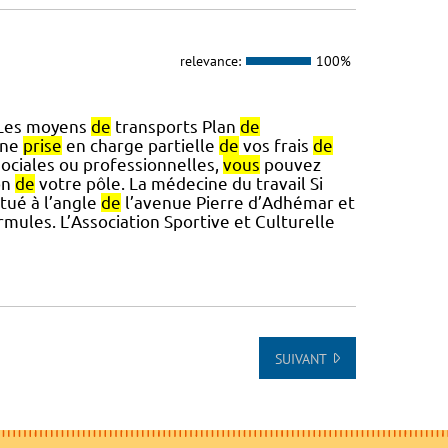
relevance:
100%
 Les moyens
de
transports Plan
de
une
prise
en charge partielle
de
vos frais
de
sociales ou professionnelles,
vous
pouvez
on
de
votre pôle. La médecine du travail Si
tué à l’angle
de
l’avenue Pierre d’Adhémar et
rmules. L’Association Sportive et Culturelle
SUIVANT