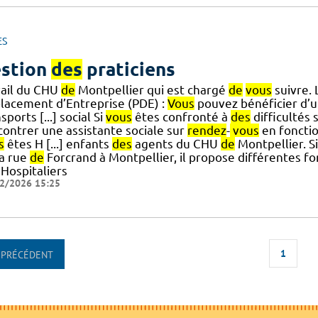
ES
stion
des
praticiens
vail du CHU
de
Montpellier qui est chargé
de
vous
suivre.
lacement d’Entreprise (PDE) :
Vous
pouvez bénéficier d’
sports [...] social Si
vous
êtes confronté à
des
difficultés 
contrer une assistante sociale sur
rendez
-
vous
en foncti
s
êtes H [...] enfants
des
agents du CHU
de
Montpellier. Si
a rue
de
Forcrand à Montpellier, il propose différentes fo
Hospitaliers
2/2026 15:25
1
PRÉCÉDENT