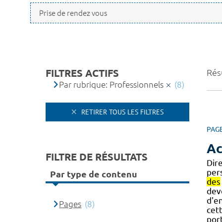
FILTRES ACTIFS
Résu
Par rubrique: Professionnels
(8)
RETIRER TOUS LES FILTRES
PAG
Ac
FILTRE DE RÉSULTATS
Dir
per
Par type de contenu
des
dev
d'e
Pages
(8)
cet
por