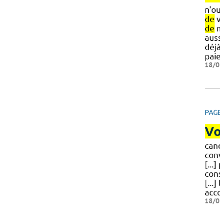
n'o
de
v
de
m
aus
déj
pai
18/0
PAG
Vo
can
con
[...
con
[...
acc
18/0