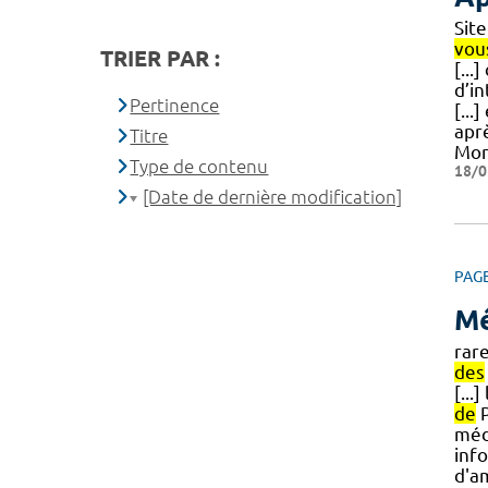
Sit
vou
TRIER PAR :
[..
d’i
Pertinence
[...
apr
Titre
Mon
Type de contenu
18/0
[Date de dernière modification]
PAG
M
rar
des
[...
de
P
médi
inf
d'a