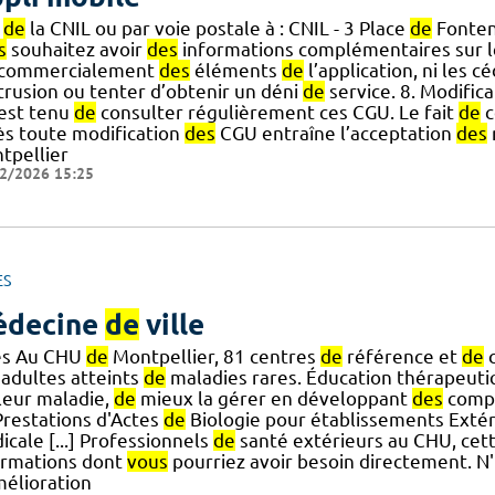
e
de
la CNIL ou par voie postale à : CNIL - 3 Place
de
Fonten
s
souhaitez avoir
des
informations complémentaires sur 
.] commercialement
des
éléments
de
l’application, ni les c
ntrusion ou tenter d’obtenir un déni
de
service. 8. Modific
] est tenu
de
consulter régulièrement ces CGU. Le fait
de
c
ès toute modification
des
CGU entraîne l’acceptation
des
tpellier
2/2026 15:25
ES
édecine
de
ville
es Au CHU
de
Montpellier, 81 centres
de
référence et
de
c
adultes atteints
de
maladies rares. Éducation thérapeuti
] leur maladie,
de
mieux la gérer en développant
des
compé
restations d'Actes
de
Biologie pour établissements Extér
cale [...] Professionnels
de
santé extérieurs au CHU, cet
ormations dont
vous
pourriez avoir besoin directement. N'
mélioration