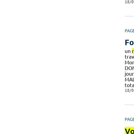
18/0
PAG
Fo
un
trav
Mont
DOM
jou
MA
tot
18/0
PAG
Vo