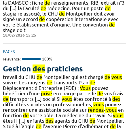
la DAMSCO : fiche
de
renseignements, RIB, extrait n°3
du [...] la Faculté
de
Médecine. Pour un poste
de
stagiaire associé, le CHU
de
Montpellier doit avoir
signé un accord
de
coopération internationale avec
votre établissement d'origine. Une convention
de
stage doit
18/02/2026 15:25
PAGES
relevance:
100%
Gestion
des
praticiens
travail du CHU
de
Montpellier qui est chargé
de
vous
suivre. Les moyens
de
transports Plan
de
Déplacement d’Entreprise (PDE) :
Vous
pouvez
bénéficier d’une
prise
en charge partielle
de
vos frais
de
transports [...] social Si
vous
êtes confronté à
des
difficultés sociales ou professionnelles,
vous
pouvez
rencontrer une assistante sociale sur
rendez
-
vous
en
fonction
de
votre pôle. La médecine du travail Si
vous
êtes H [...] enfants
des
agents du CHU
de
Montpellier.
Situé à l’angle
de
l’avenue Pierre d’Adhémar et
de
la