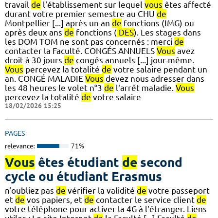
travail
de
l'établissement sur lequel
vous
êtes affecté
durant votre premier semestre au CHU
de
Montpellier [...] après un an
de
fonctions (IMG) ou
après deux ans
de
fonctions (
DES
). Les stages dans
les DOM TOM ne sont pas concernés : merci
de
contacter la Faculté. CONGÉS ANNUELS
Vous
avez
droit à 30 jours
de
congés annuels [...] jour-même.
Vous
percevez la totalité
de
votre salaire pendant un
an. CONGÉ MALADIE
Vous
devez nous adresser dans
les 48 heures le volet n°3
de
l'arrêt maladie.
Vous
percevez la totalité
de
votre salaire
18/02/2026 15:25
PAGES
relevance:
71%
Vous
êtes étudiant
de
second
cycle ou étudiant Erasmus
n'oubliez pas
de
vérifier la validité
de
votre passeport
et
de
vos papiers, et
de
contacter le service client
de
votre téléphone pour activer la 4G à l'étranger. Liens