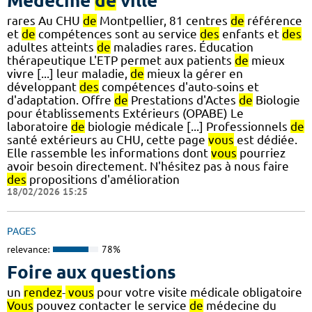
Médecine
de
ville
rares Au CHU
de
Montpellier, 81 centres
de
référence
et
de
compétences sont au service
des
enfants et
des
adultes atteints
de
maladies rares. Éducation
thérapeutique L'ETP permet aux patients
de
mieux
vivre [...] leur maladie,
de
mieux la gérer en
développant
des
compétences d'auto-soins et
d'adaptation. Offre
de
Prestations d'Actes
de
Biologie
pour établissements Extérieurs (OPABE) Le
laboratoire
de
biologie médicale [...] Professionnels
de
santé extérieurs au CHU, cette page
vous
est dédiée.
Elle rassemble les informations dont
vous
pourriez
avoir besoin directement. N'hésitez pas à nous faire
des
propositions d'amélioration
18/02/2026 15:25
PAGES
relevance:
78%
Foire aux questions
un
rendez
-
vous
pour votre visite médicale obligatoire
Vous
pouvez contacter le service
de
médecine du