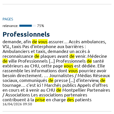
PAGES
relevance:
75%
Professionnels
demande, afin
de
vous
assurer… Accès ambulances,
VSL, taxis Pas d'interphone aux barrières :
Ambulanciers et taxis, demandez un accès à
reconnaissance
de
plaques avant
de
venir. Médecine
de
ville Professionnels [...] Professionnels
de
santé
extérieurs au CHU, cette page
vous
est dédiée. Elle
rassemble les informations dont
vous
pourriez avoir
besoin directement. … Journalistes / Médias Réseaux
sociaux, communiqués
de
presse [...] d'interview,
de
tournage… c'est ici ! Marchés publics Appels d'offres
en cours et à venir au CHU
de
Montpellier Partenaires
/ Associations Les associations partenaires
contribuent à la
prise
en charge
des
patients
16/04/2026 09:50