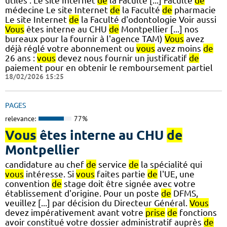
utiles : Le site Internet
de
la Faculté [...] Faculté
de
médecine Le site Internet
de
la Faculté
de
pharmacie
Le site Internet
de
la Faculté d'odontologie Voir aussi
Vous
êtes interne au CHU
de
Montpellier [...] nos
bureaux pour la fournir à l'agence TAM)
Vous
avez
déjà réglé votre abonnement ou
vous
avez moins
de
26 ans :
vous
devez nous fournir un justificatif
de
paiement pour en obtenir le remboursement partiel
18/02/2026 15:25
PAGES
relevance:
77%
Vous
êtes interne au CHU
de
Montpellier
candidature au chef
de
service
de
la spécialité qui
vous
intéresse. Si
vous
faites partie
de
l'UE, une
convention
de
stage doit être signée avec votre
établissement d'origine. Pour un poste
de
DFMS,
veuillez [...] par décision du Directeur Général.
Vous
devez impérativement avant votre
prise
de
fonctions
avoir constitué votre dossier administratif auprès
de