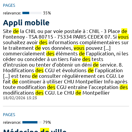
PAGES
relevance:
35%
Appli mobile
Site
de
la CNIL ou par voie postale à : CNIL - 3 Place
de
Fontenoy - TSA 80715 - 75334 PARIS CEDEX 07. Si
vous
souhaitez avoir
des
informations complémentaires sur
le traitement
de
vos données,
vous
pouvez [...]
commercialement
des
éléments
de
l’application, ni les
céder ou concéder à un tiers Faire
des
tests
d’intrusion ou tenter d’obtenir un déni
de
service. 8.
Modifications
des
CGU et évolutions
de
l’application
[...] est tenu
de
consulter régulièrement ces CGU. Le
fait
de
continuer à utiliser CHU Montpellier Info après
toute modification
des
CGU entraîne l’acceptation
des
modifications
des
CGU. Le CHU
de
Montpellier
18/02/2026 15:25
PAGES
relevance:
79%