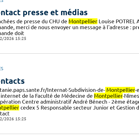
ES
ntact presse et médias
achées de presse du CHU de
Montpellier
Louise POTREL A
ande, merci de nous envoyer un message à l'adresse : p
ande doit
2/2026 15:25
ES
ntacts
tanie.paps.sante.fr/Internat-Subdivision-de-
Montpellier
-
e internet de la Faculté de Médecine de
Montpellier
-Nîmes 
pération Centre administratif André Bénech - 2ème étag
tpellier
cedex 5 Responsable secteur Junior et Gestion 
tact
2/2026 15:25