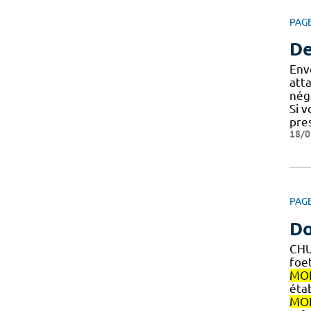
PAG
De
Env
att
nég
Si 
pre
18/0
PAG
Do
CH
foe
MON
éta
MON