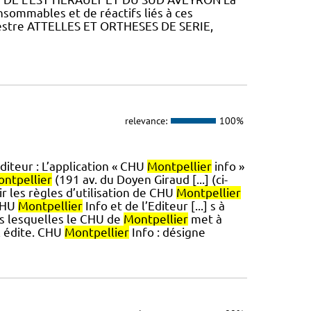
nsommables et de réactifs liés à ces
stre ATTELLES ET ORTHESES DE SERIE,
relevance:
100%
diteur : L’application « CHU
Montpellier
info »
ntpellier
(191 av. du Doyen Giraud [...] (ci-
ir les règles d’utilisation de CHU
Montpellier
 CHU
Montpellier
Info et de l’Editeur [...] s à
ns lesquelles le CHU de
Montpellier
met à
il édite. CHU
Montpellier
Info : désigne