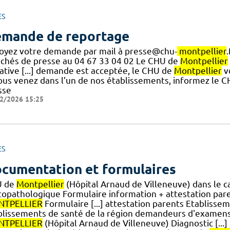
ES
mande de reportage
oyez votre demande par mail à presse@chu-
montpellier
achés de presse au 04 67 33 04 02 Le CHU de
Montpellier
ative [...] demande est acceptée, le CHU de
Montpellier
v
vous venez dans l’un de nos établissements, informez le 
sse
2/2026 15:25
ES
cumentation et formulaires
U de
Montpellier
(Hôpital Arnaud de Villeneuve) dans le
topathologique Formulaire information + attestation par
TPELLIER
Formulaire [...] attestation parents Etablis
blissements de santé de la région demandeurs d'examen
TPELLIER
(Hôpital Arnaud de Villeneuve) Diagnostic [...]