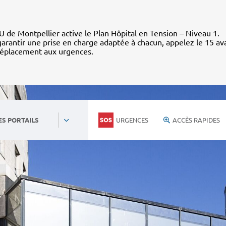
 de Montpellier active le Plan Hôpital en Tension – Niveau 1.
arantir une prise en charge adaptée à chacun, appelez le 15 av
déplacement aux urgences.
URGENCES
ACCÈS RAPIDES
ES PORTAILS