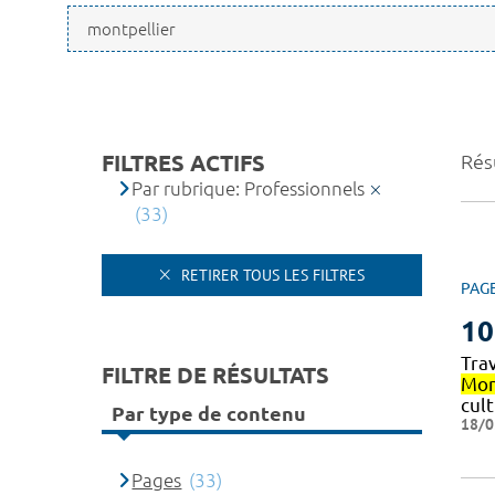
FILTRES ACTIFS
Résu
Par rubrique: Professionnels
(33)
RETIRER TOUS LES FILTRES
PAG
10
Trav
FILTRE DE RÉSULTATS
Mon
cult
Par type de contenu
18/0
Pages
(33)