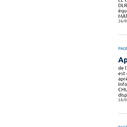
DLR
équ
MAT
26/0
PAG
Ap
de 
est
apr
Inf
CH
disp
18/0