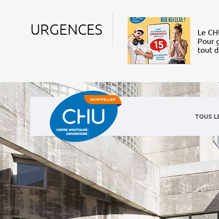
URGENCES
Le CHU
Pour g
tout 
TOUS L