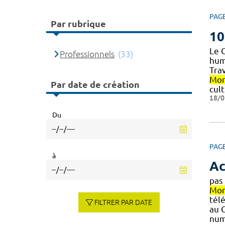
PAG
Par rubrique
10
Le 
Professionnels
(33)
huma
Trav
Mon
Par date de création
cult
18/0
Du
PAG
à
Ac
pas
Mon
tél
FILTRER PAR DATE
au 
num