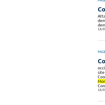
PAG
Co
Att
dem
dem
18/0
PAG
Co
occi
sit
Coo
Mon
Con
18/0