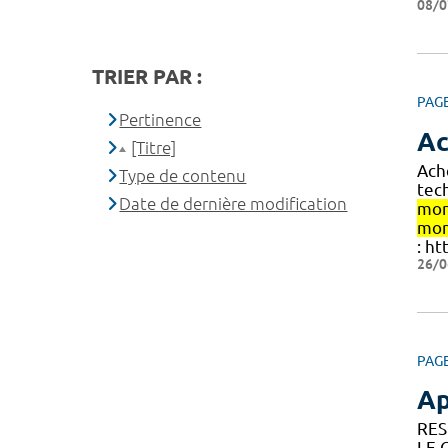
08/0
TRIER PAR :
PAG
Pertinence
Ac
[Titre]
Ach
Type de contenu
tec
Date de dernière modification
mon
mon
: h
26/0
PAG
Ap
RES
LE 