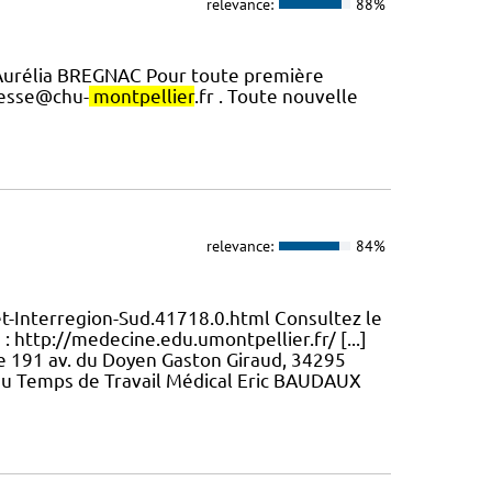
relevance:
88%
urélia BREGNAC Pour toute première
resse@chu-
montpellier
.fr . Toute nouvelle
relevance:
84%
et-Interregion-Sud.41718.0.html Consultez le
: http://medecine.edu.umontpellier.fr/ [...]
e 191 av. du Doyen Gaston Giraud, 34295
du Temps de Travail Médical Eric BAUDAUX