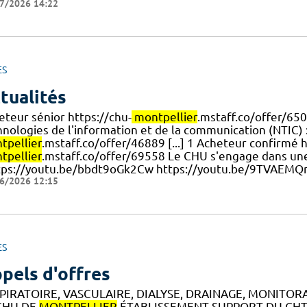
7/2026 14:22
ES
tualités
eteur sénior https://chu-
montpellier
.mstaff.co/offer/65
hnologies de l'information et de la communication (NTIC) :
tpellier
.mstaff.co/offer/46889 [...] 1 Acheteur confirmé h
tpellier
.mstaff.co/offer/69558 Le CHU s'engage dans un
ttps://youtu.be/bbdt9oGk2Cw https://youtu.be/9TVAEM
6/2026 12:15
ES
pels d'offres
PIRATOIRE, VASCULAIRE, DIALYSE, DRAINAGE, MONITO
CHU DE
MONTPELLIER
ÉTABLISSEMENT SUPPORT DU GHT 