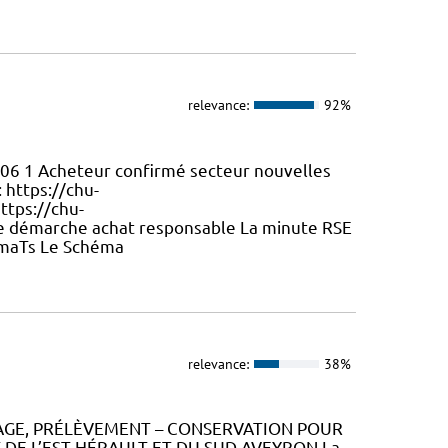
relevance:
92%
006 1 Acheteur confirmé secteur nouvelles
 https://chu-
ttps://chu-
e démarche achat responsable La minute RSE
QmaTs Le Schéma
relevance:
38%
RAGE, PRÉLÈVEMENT – CONSERVATION POUR
DE L’EST HÉRAULT ET DU SUD AVEYRON La