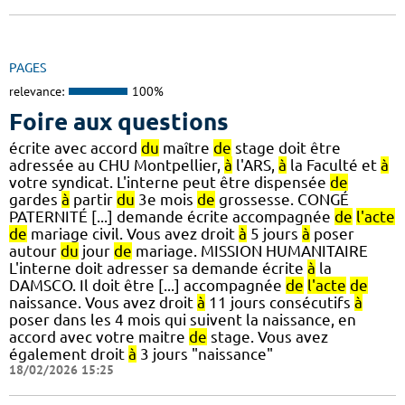
PAGES
relevance:
100%
Foire aux questions
écrite avec accord
du
maître
de
stage doit être
adressée au CHU Montpellier,
à
l'ARS,
à
la Faculté et
à
votre syndicat. L'interne peut être dispensée
de
gardes
à
partir
du
3e mois
de
grossesse. CONGÉ
PATERNITÉ [...] demande écrite accompagnée
de
l'acte
de
mariage civil. Vous avez droit
à
5 jours
à
poser
autour
du
jour
de
mariage. MISSION HUMANITAIRE
L'interne doit adresser sa demande écrite
à
la
DAMSCO. Il doit être [...] accompagnée
de
l'acte
de
naissance. Vous avez droit
à
11 jours consécutifs
à
poser dans les 4 mois qui suivent la naissance, en
accord avec votre maitre
de
stage. Vous avez
également droit
à
3 jours "naissance"
18/02/2026 15:25