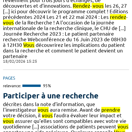
reviennent pour trois jours d’échanges, de
découvertes et d’innovations.
Rendez
-
vous
les 26, 27
[...] ici pour découvrir le programme complet ! Editions
précédentes 2024 Les 21 et 22 mai 2024 : Les
rendez
-
vous
de la Recherche ! A l’occasion de la journée
internationale de la recherche clinique, le CHU de [...]
Journée Recherche 2023 : Le patient partenaire
recherche Webconférence du 16 Juin 2023 de 08H30
à 12H30
Vous
découvrirez les implications du patient
dans la recherche et comment le patient devient un
partenaire
18/02/2026 15:25
PAGES
relevance:
95%
Participer à une recherche
décrites dans la note d'information, que
l'investigateur
vous
aura remise. Avant de
prendre
votre décision, il
vous
faudra évaluer leur impact et
vous
assurer qu’elles sont compatibles avec votre vie
quotidienne [...] associations de patients peuvent
vous