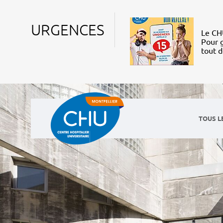
URGENCES
Le CHU
Pour g
tout 
TOUS L