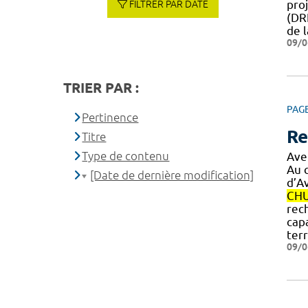
proj
FILTRER PAR DATE
(DR
de l
09/0
TRIER PAR :
PAG
Pertinence
Re
Titre
Type de contenu
Ave
Au c
[Date de dernière modification]
d’A
CH
rech
cap
terr
09/0