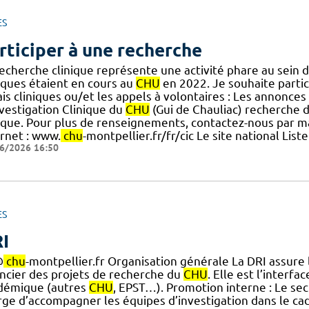
ES
rticiper à une recherche
recherche clinique représente une activité phare au sein 
niques étaient en cours au
CHU
en 2022. Je souhaite partici
is cliniques ou/et les appels à volontaires : Les annonce
nvestigation Clinique du
CHU
(Gui de Chauliac) recherche 
nique. Pour plus de renseignements, contactez-nous par ma
ernet : www.
chu
-montpellier.fr/fr/cic Le site national Lis
6/2026 16:50
ES
I
@
chu
-montpellier.fr Organisation générale La DRI assure 
ancier des projets de recherche du
CHU
. Elle est l’interfa
démique (autres
CHU
, EPST…). Promotion interne : Le sec
rge d’accompagner les équipes d’investigation dans le ca