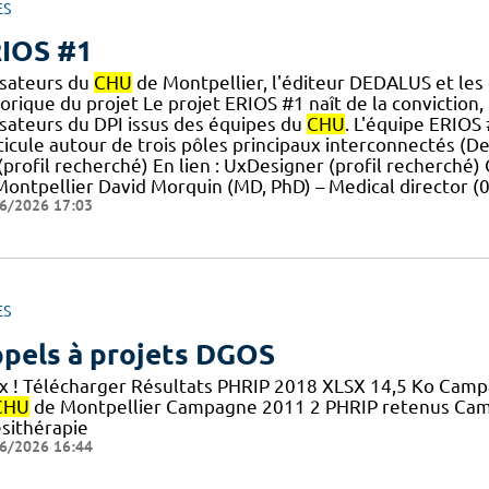
ES
IOS #1
isateurs du
CHU
de Montpellier, l'éditeur DEDALUS et les 
orique du projet Le projet ERIOS #1 naît de la conviction,
isateurs du DPI issus des équipes du
CHU
. L'équipe ERIOS
ticule autour de trois pôles principaux interconnectés (D
] (profil recherché) En lien : UxDesigner (profil recherché)
Montpellier David Morquin (MD, PhD) – Medical director (0
6/2026 17:03
ES
pels à projets DGOS
x ! Télécharger Résultats PHRIP 2018 XLSX 14,5 Ko Cam
CHU
de Montpellier Campagne 2011 2 PHRIP retenus Camp
ésithérapie
6/2026 16:44