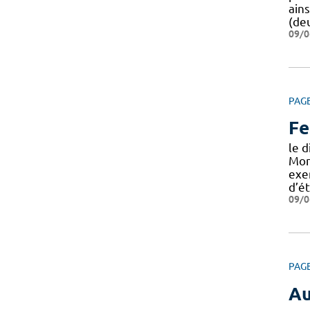
ain
(de
09/0
PAG
Fe
le d
Mont
exer
d’ét
09/0
PAG
Au