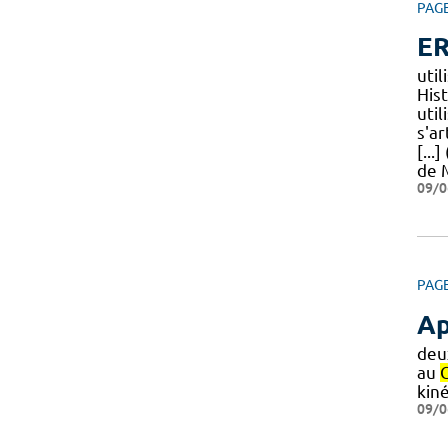
PAG
ER
util
Hist
util
s'ar
[...
de 
09/0
PAG
Ap
deu
au
kin
09/0