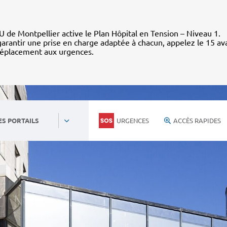
 de Montpellier active le Plan Hôpital en Tension – Niveau 1.
arantir une prise en charge adaptée à chacun, appelez le 15 av
déplacement aux urgences.
URGENCES
ACCÈS RAPIDES
ES PORTAILS