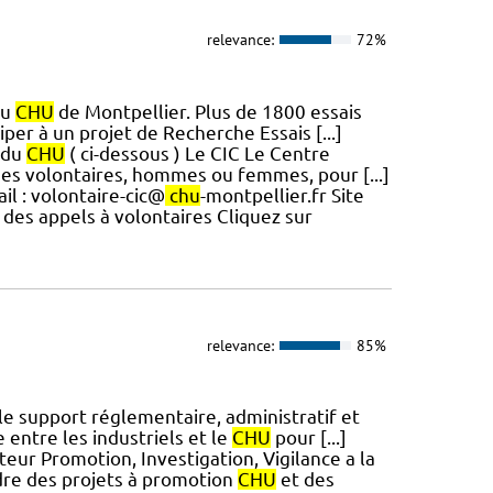
relevance:
72%
du
CHU
de Montpellier. Plus de 1800 essais
per à un projet de Recherche Essais [...]
s du
CHU
( ci-dessous ) Le CIC Le Centre
des volontaires, hommes ou femmes, pour [...]
il : volontaire-cic@
chu
-montpellier.fr Site
te des appels à volontaires Cliquez sur
relevance:
85%
le support réglementaire, administratif et
ce entre les industriels et le
CHU
pour [...]
teur Promotion, Investigation, Vigilance a la
dre des projets à promotion
CHU
et des