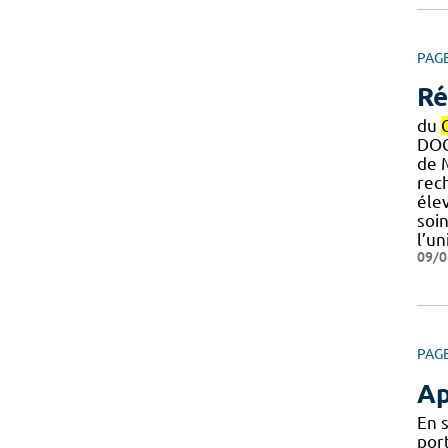
PAG
Ré
du
DOC
de M
rech
éle
soi
l’un
09/0
PAG
Ap
En 
port