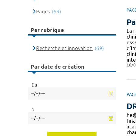
PAG
Pages
(69)
Pa
Par rubrique
La 
cli
essa
Recherche et innovation
(69)
d’I
cli
int
10/0
Par date de création
Du
PAG
DR
à
he
fin
aca
cha