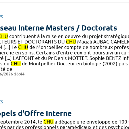
ES
seau Interne Masters / Doctorats
CHU
contribuent à la mise en oeuvre du projet stratégique
TEURS ET DOCTORANTS DU
CHU
Magali AUBAC CAMELIO 
 [...] Le
CHU
de Montpellier compte de nombreux profess
erche en soins. Certains d'entre eux ont poursuivi un curs
vé [...] LAFFONT et du Pr Denis MOTTET. Sophie BENTZ Inf
ns du
CHU
de Montpellier Docteur en biologie (2002) puis
ité de
6/2026 16:44
ES
pels d'Offre Interne
septembre 2014, le
CHU
a dégagé une enveloppe de 100 0
és par des professionnels paramédicaux et des psychologue