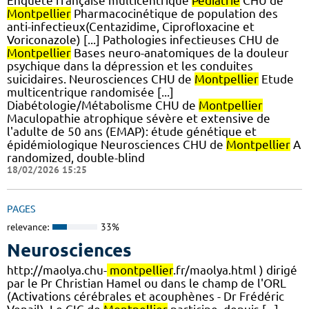
Enquête française multicentrique
Pédiatrie
CHU de
Montpellier
Pharmacocinétique de population des
anti-infectieux(Centazidime, Ciprofloxacine et
Voriconazole) [...] Pathologies infectieuses CHU de
Montpellier
Bases neuro-anatomiques de la douleur
psychique dans la dépression et les conduites
suicidaires. Neurosciences CHU de
Montpellier
Etude
multicentrique randomisée [...]
Diabétologie/Métabolisme CHU de
Montpellier
Maculopathie atrophique sévère et extensive de
l'adulte de 50 ans (EMAP): étude génétique et
épidémiologique Neurosciences CHU de
Montpellier
A
randomized, double-blind
18/02/2026 15:25
PAGES
relevance:
33%
Neurosciences
http://maolya.chu-
montpellier
.fr/maolya.html ) dirigé
par le Pr Christian Hamel ou dans le champ de l'ORL
(Activations cérébrales et acouphènes - Dr Frédéric