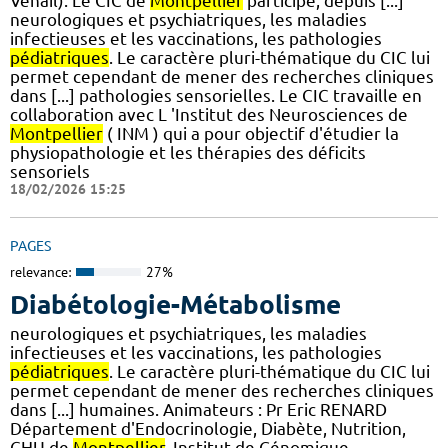
Venail). Le CIC de
Montpellier
participe, depuis [...]
neurologiques et psychiatriques, les maladies
infectieuses et les vaccinations, les pathologies
pédiatriques
. Le caractère pluri-thématique du CIC lui
permet cependant de mener des recherches cliniques
dans [...] pathologies sensorielles. Le CIC travaille en
collaboration avec L 'Institut des Neurosciences de
Montpellier
( INM ) qui a pour objectif d'étudier la
physiopathologie et les thérapies des déficits
sensoriels
18/02/2026 15:25
PAGES
relevance:
27%
Diabétologie-Métabolisme
neurologiques et psychiatriques, les maladies
infectieuses et les vaccinations, les pathologies
pédiatriques
. Le caractère pluri-thématique du CIC lui
permet cependant de mener des recherches cliniques
dans [...] humaines. Animateurs : Pr Eric RENARD
Département d'Endocrinologie, Diabète, Nutrition,
CHU de
Montpellier
, Institut de Génomique