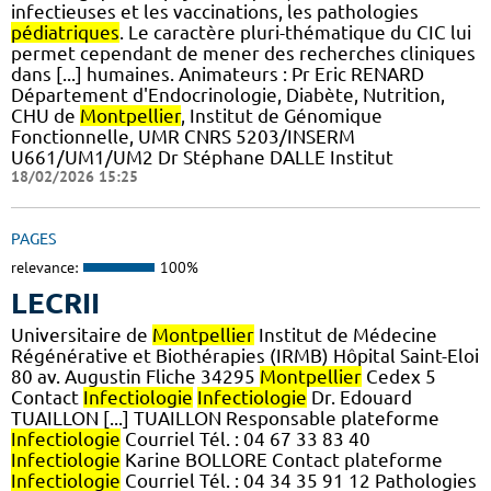
infectieuses et les vaccinations, les pathologies
pédiatriques
. Le caractère pluri-thématique du CIC lui
permet cependant de mener des recherches cliniques
dans [...] humaines. Animateurs : Pr Eric RENARD
Département d'Endocrinologie, Diabète, Nutrition,
CHU de
Montpellier
, Institut de Génomique
Fonctionnelle, UMR CNRS 5203/INSERM
U661/UM1/UM2 Dr Stéphane DALLE Institut
18/02/2026 15:25
PAGES
relevance:
100%
LECRII
Universitaire de
Montpellier
Institut de Médecine
Régénérative et Biothérapies (IRMB) Hôpital Saint-Eloi
80 av. Augustin Fliche 34295
Montpellier
Cedex 5
Contact
Infectiologie
Infectiologie
Dr. Edouard
TUAILLON [...] TUAILLON Responsable plateforme
Infectiologie
Courriel Tél. : 04 67 33 83 40
Infectiologie
Karine BOLLORE Contact plateforme
Infectiologie
Courriel Tél. : 04 34 35 91 12 Pathologies