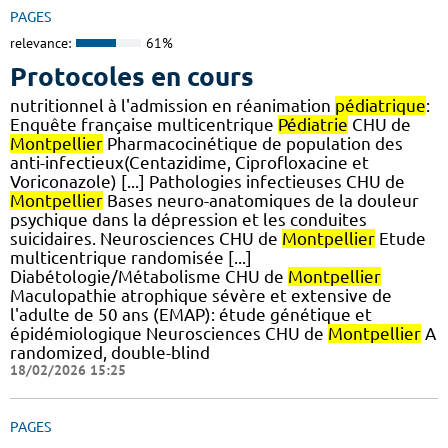
PAGES
relevance:
61%
Protocoles en cours
nutritionnel à l'admission en réanimation
pédiatrique
:
Enquête française multicentrique
Pédiatrie
CHU de
Montpellier
Pharmacocinétique de population des
anti-infectieux(Centazidime, Ciprofloxacine et
Voriconazole) [...] Pathologies infectieuses CHU de
Montpellier
Bases neuro-anatomiques de la douleur
psychique dans la dépression et les conduites
suicidaires. Neurosciences CHU de
Montpellier
Etude
multicentrique randomisée [...]
Diabétologie/Métabolisme CHU de
Montpellier
Maculopathie atrophique sévère et extensive de
l'adulte de 50 ans (EMAP): étude génétique et
épidémiologique Neurosciences CHU de
Montpellier
A
randomized, double-blind
18/02/2026 15:25
PAGES