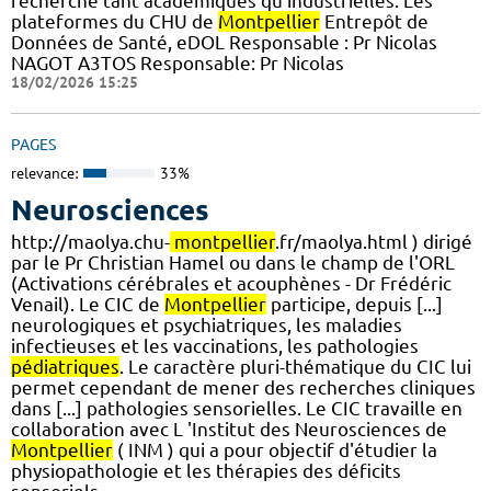
recherche tant académiques qu’industrielles. Les
plateformes du CHU de
Montpellier
Entrepôt de
Données de Santé, eDOL Responsable : Pr Nicolas
NAGOT A3TOS Responsable: Pr Nicolas
18/02/2026 15:25
PAGES
relevance:
33%
Neurosciences
http://maolya.chu-
montpellier
.fr/maolya.html ) dirigé
par le Pr Christian Hamel ou dans le champ de l'ORL
(Activations cérébrales et acouphènes - Dr Frédéric
Venail). Le CIC de
Montpellier
participe, depuis [...]
neurologiques et psychiatriques, les maladies
infectieuses et les vaccinations, les pathologies
pédiatriques
. Le caractère pluri-thématique du CIC lui
permet cependant de mener des recherches cliniques
dans [...] pathologies sensorielles. Le CIC travaille en
collaboration avec L 'Institut des Neurosciences de
Montpellier
( INM ) qui a pour objectif d'étudier la
physiopathologie et les thérapies des déficits