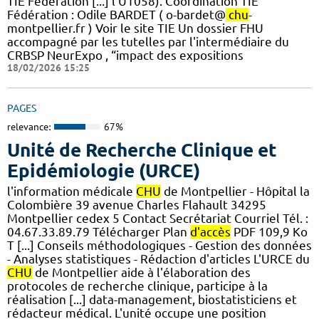
TIE Fédération [...] l'U1058). ​Coordination TIE
Fédération : Odile BARDET ( o-bardet@
chu
-
montpellier.fr ) Voir le site TIE Un dossier FHU
accompagné par les tutelles par l'intermédiaire du
CRBSP NeurExpo , “impact des expositions
18/02/2026 15:25
PAGES
relevance:
67%
Unité de Recherche Clinique et
Epidémiologie (URCE)
l'information médicale
CHU
de Montpellier - Hôpital la
Colombière 39 avenue Charles Flahault 34295
Montpellier cedex 5 Contact Secrétariat Courriel Tél. :
04.67.33.89.79 Télécharger Plan
d'accès
PDF 109,9 Ko
T [...] Conseils méthodologiques - Gestion des données
- Analyses statistiques - Rédaction d'articles L'URCE du
CHU
de Montpellier aide à l'élaboration des
protocoles de recherche clinique, participe à la
réalisation [...] data-management, biostatisticiens et
rédacteur médical. L'unité occupe une position