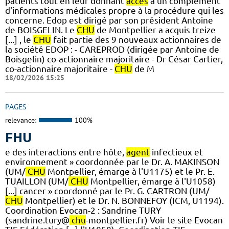
patients tout en leur donnant
accès
à un complément
d'informations médicales propre à la procédure qui les
concerne. Edop est dirigé par son président Antoine
de BOISGELIN. Le
CHU
de Montpellier a acquis treize
[...] , le
CHU
fait partie des 9 nouveaux actionnaires de
la société EDOP : - CAREPROD (dirigée par Antoine de
Boisgelin) co-actionnaire majoritaire - Dr César Cartier,
co-actionnaire majoritaire -
CHU
de M
18/02/2026 15:25
PAGES
relevance:
100%
FHU
e des interactions entre hôte,
agent
infectieux et
environnement » coordonnée par le Dr. A. MAKINSON
(UM/
CHU
Montpellier, émarge à l'U1175) et le Pr. E.
TUAILLON (UM/
CHU
Montpellier, émarge à l'U1058)
[...] cancer » coordonné par le Pr. G. CARTRON (UM/
CHU
Montpellier) et le Dr. N. BONNEFOY (ICM, U1194).
Coordination Evocan-2 : Sandrine TURY
(sandrine.tury@
chu
-montpellier.fr) Voir le site Evocan