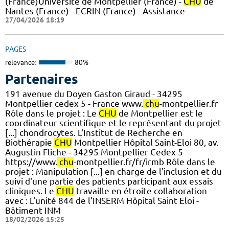
(France)Université de Montpellier (France) -
CHU
de
Nantes (France) - ECRIN (France) - Assistance
27/04/2026 18:19
PAGES
relevance:
80%
Partenaires
191 avenue du Doyen Gaston Giraud - 34295
Montpellier cedex 5 - France www.
chu
-montpellier.fr
Rôle dans le projet : Le
CHU
de Montpellier est le
coordinateur scientifique et le représentant du projet
[...] chondrocytes. L'Institut de Recherche en
Biothérapie
CHU
Montpellier Hôpital Saint-Eloi 80, av.
Augustin Fliche - 34295 Montpellier Cedex 5
https://www.
chu
-montpellier.fr/fr/irmb Rôle dans le
projet : Manipulation [...] en charge de l'inclusion et du
suivi d'une partie des patients participant aux essais
cliniques. Le
CHU
travaille en étroite collaboration
avec : L'unité 844 de l'INSERM Hôpital Saint Eloi -
Bâtiment INM
18/02/2026 15:25