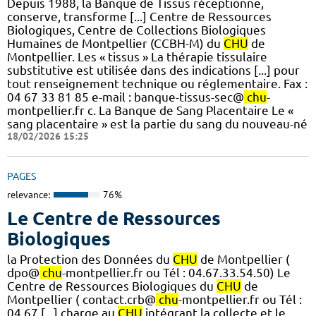
Depuis 1988, la Banque de Tissus réceptionne,
conserve, transforme [...] Centre de Ressources
Biologiques, Centre de Collections Biologiques
Humaines de Montpellier (CCBH-M) du
CHU
de
Montpellier. Les « tissus » La thérapie tissulaire
substitutive est utilisée dans des indications [...] pour
tout renseignement technique ou réglementaire. Fax :
04 67 33 81 85 e-mail : banque-tissus-sec@
chu
-
montpellier.fr c. La Banque de Sang Placentaire Le «
sang placentaire » est la partie du sang du nouveau-né
18/02/2026 15:25
PAGES
relevance:
76%
Le Centre de Ressources
Biologiques
la Protection des Données du
CHU
de Montpellier (
dpo@
chu
-montpellier.fr ou Tél : 04.67.33.54.50) Le
Centre de Ressources Biologiques du
CHU
de
Montpellier ( contact.crb@
chu
-montpellier.fr ou Tél :
04.67 [...] charge au
CHU
intégrant la collecte et le