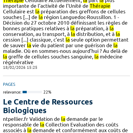
Thérapie
Cellulaire Actuellement,
la
part
la
plus
importante de l’activité de l’Unité de
Thérapie
Cellulaire est
la
préparation des greffons de cellules
souches [...] de
la
région Languedoc-Roussillon. 1 -
Décision du 27 octobre 2010 définissant les règles de
bonnes pratiques relatives à
la
préparation, à
la
conservation, au transport, à
la
distribution, et à
la
cession [...] classique, c’est
la
seule option permettant
de sauver
la
vie du patient par une guérison de
la
maladie. Où en sommes-nous aujourd’hui ? Au delà de
la
greffe de cellules souches sanguine,
la
médecine
régénérative
18/02/2026 15:25
PAGES
relevance:
22%
Le Centre de Ressources
Biologiques
ntpellier.fr Validation de
la
demande par le
responsable de
la
Collection Evaluation des coûts
associés à
la
demande et conformément aux coûts de