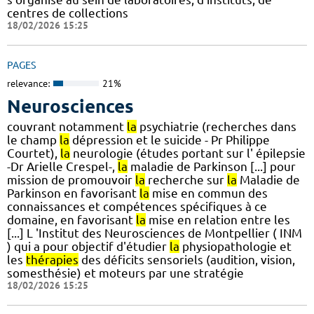
centres de collections
18/02/2026 15:25
PAGES
relevance:
21%
Neurosciences
couvrant notamment
la
psychiatrie (recherches dans
le champ
la
dépression et le suicide - Pr Philippe
Courtet),
la
neurologie (études portant sur l' épilepsie
-Dr Arielle Crespel-,
la
maladie de Parkinson [...] pour
mission de promouvoir
la
recherche sur
la
Maladie de
Parkinson en favorisant
la
mise en commun des
connaissances et compétences spécifiques à ce
domaine, en favorisant
la
mise en relation entre les
[...] L 'Institut des Neurosciences de Montpellier ( INM
) qui a pour objectif d'étudier
la
physiopathologie et
les
thérapies
des déficits sensoriels (audition, vision,
somesthésie) et moteurs par une stratégie
18/02/2026 15:25