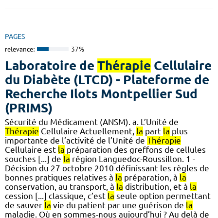
PAGES
relevance:
37%
Laboratoire de
Thérapie
Cellulaire
du Diabète (LTCD) - Plateforme de
Recherche Ilots Montpellier Sud
(PRIMS)
Sécurité du Médicament (ANSM). a. L’Unité de
Thérapie
Cellulaire Actuellement,
la
part
la
plus
importante de l’activité de l’Unité de
Thérapie
Cellulaire est
la
préparation des greffons de cellules
souches [...] de
la
région Languedoc-Roussillon. 1 -
Décision du 27 octobre 2010 définissant les règles de
bonnes pratiques relatives à
la
préparation, à
la
conservation, au transport, à
la
distribution, et à
la
cession [...] classique, c’est
la
seule option permettant
de sauver
la
vie du patient par une guérison de
la
maladie. Où en sommes-nous aujourd’hui ? Au delà de