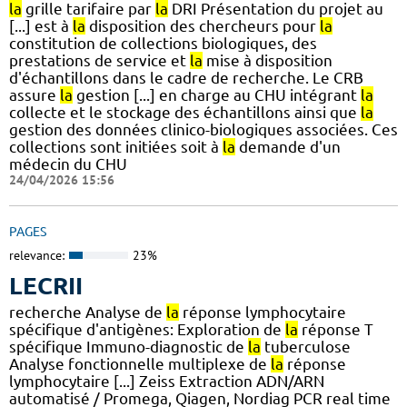
la
grille tarifaire par
la
DRI Présentation du projet au
[...] est à
la
disposition des chercheurs pour
la
constitution de collections biologiques, des
prestations de service et
la
mise à disposition
d'échantillons dans le cadre de recherche. Le CRB
assure
la
gestion [...] en charge au CHU intégrant
la
collecte et le stockage des échantillons ainsi que
la
gestion des données clinico-biologiques associées. Ces
collections sont initiées soit à
la
demande d'un
médecin du CHU
24/04/2026 15:56
PAGES
relevance:
23%
LECRII
recherche Analyse de
la
réponse lymphocytaire
spécifique d'antigènes: Exploration de
la
réponse T
spécifique Immuno-diagnostic de
la
tuberculose
Analyse fonctionnelle multiplexe de
la
réponse
lymphocytaire [...] Zeiss Extraction ADN/ARN
automatisé / Promega, Qiagen, Nordiag PCR real time