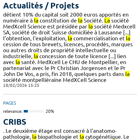
Actualités / Projets
détient 10% du capital soit 2000 euros apportés en
numéraire à
la
constitution de
la
Société.
La
société
MedXcell Science est présidée par
la
société Medxcell
SA, société de droit Suisse domiciliée à Lausanne [...]
l’obtention, l’exploitation,
la
commercialisation et
la
cession de tous brevets, licences, procédés, marques
ou autres droits de propriété intellectuelle ou
industrielle,
la
concession de toute licence [...] lien
avec
la
santé. MedXcell Le CHU de Montpellier, en
partenariat avec le Pr Christian Jorgensen et le Pr
John De Vos, a pris, fin 2018, quelques parts dans
la
société montpelliéraine MedXCell Science
18/02/2026 15:25
PAGES
relevance:
20%
CRIBS
. Le deuxième étage est consacré à l’anatomo-
pathologie,
la
biopathologie et
la
cytogénétique. Le