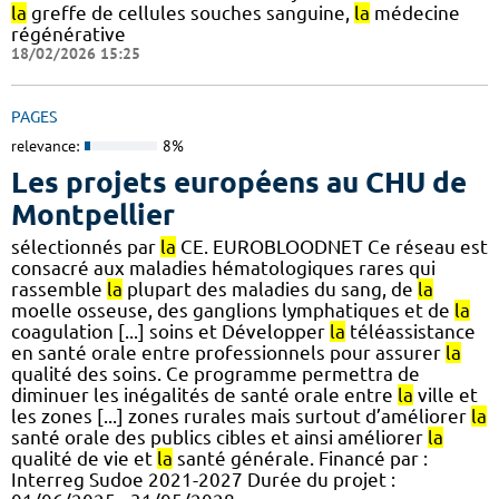
la
greffe de cellules souches sanguine,
la
médecine
régénérative
18/02/2026 15:25
PAGES
relevance:
8%
Les projets européens au CHU de
Montpellier
sélectionnés par
la
CE. EUROBLOODNET Ce réseau est
consacré aux maladies hématologiques rares qui
rassemble
la
plupart des maladies du sang, de
la
moelle osseuse, des ganglions lymphatiques et de
la
coagulation [...] soins et Développer
la
téléassistance
en santé orale entre professionnels pour assurer
la
qualité des soins. Ce programme permettra de
diminuer les inégalités de santé orale entre
la
ville et
les zones [...] zones rurales mais surtout d’améliorer
la
santé orale des publics cibles et ainsi améliorer
la
qualité de vie et
la
santé générale. Financé par :
Interreg Sudoe 2021-2027 Durée du projet :