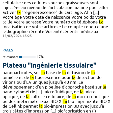
cellulaire : des cellules souches graisseuses sont
injectées au niveau de l'articulation malade pour aller
activer
la
"régénérescence" du cartilage. Afin [...]
Votre âge Votre date de naissance Votre poids Votre
taille Votre adresse Votre numéro de téléphone
La
localisation de votre arthrose Le compte-rendu d’une
radiographie récente Vos antécédents médicaux
18/02/2026 15:25
PAGES
relevance:
17%
Plateau "Ingénierie tissulaire"
nanoparticules, sur
la
base de
la
diffusion de
la
lumière et de
la
fluorescence pour
la
détection de
virions ou d'EV uniques jusqu'à 40 nm. Le
développement d'un pipeline d'approche basé sur
la
nano-cytométrie [...] microfluidique, de
la
micro-
optique, de
la
culture cellulaire, de
la
micro-robotique
ou des méta-matériaux. BIO X
La
bio-imprimante BIO X
de Cellink permet
la
bio-impression 3D avec jusqu'à
trois têtes d'impression [...] biofabrication en (i)