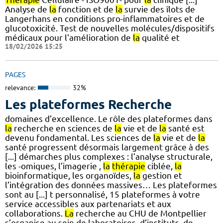
Analyse de
la
fonction et de
la
survie des îlots de
Langerhans en conditions pro-inflammatoires et de
glucotoxicité. Test de nouvelles molécules/dispositifs
médicaux pour l'amélioration de
la
qualité et
18/02/2026 15:25
PAGES
relevance:
32%
Les plateformes Recherche
domaines d’excellence. Le rôle des plateformes dans
la
recherche en sciences de
la
vie et de
la
santé est
devenu fondamental. Les sciences de
la
vie et de
la
santé progressent désormais largement grâce à des
[...] démarches plus complexes : l’analyse structurale,
les -omiques, l’imagerie ,
la
thérapie
ciblée,
la
bioinformatique, les organoïdes,
la
gestion et
l’intégration des données massives… Les plateformes
sont au [...] t personnalisé, 15 plateformes à votre
service accessibles aux partenariats et aux
collaborations.
La
recherche au CHU de Montpellier
s’organise au sein de laboratoires, d’instituts, de