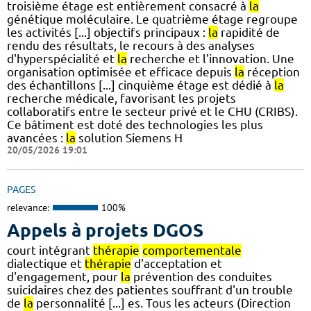
troisième étage est entièrement consacré à
la
génétique moléculaire. Le quatrième étage regroupe
les activités [...] objectifs principaux :
la
rapidité de
rendu des résultats, le recours à des analyses
d'hyperspécialité et
la
recherche et l'innovation. Une
organisation optimisée et efficace depuis
la
réception
des échantillons [...] cinquième étage est dédié à
la
recherche médicale, favorisant les projets
collaboratifs entre le secteur privé et le CHU (CRIBS).
Ce bâtiment est doté des technologies les plus
avancées :
la
solution Siemens H
20/05/2026 19:01
PAGES
relevance:
100%
Appels à projets DGOS
court intégrant
thérapie
comportementale
dialectique et
thérapie
d'acceptation et
d'engagement, pour
la
prévention des conduites
suicidaires chez des patientes souffrant d'un trouble
de
la
personnalité [...] es. Tous les acteurs (Direction