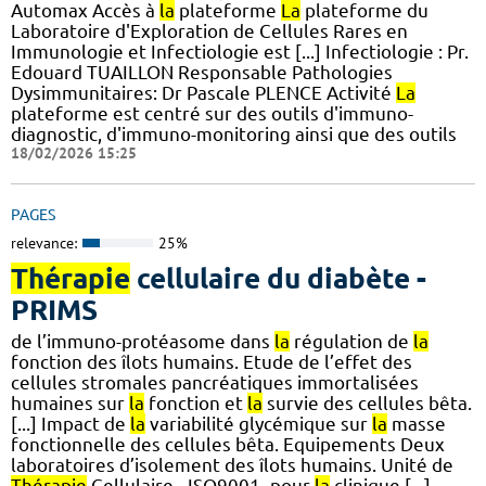
Automax Accès à
la
plateforme
La
plateforme du
Laboratoire d'Exploration de Cellules Rares en
Immunologie et Infectiologie est [...] Infectiologie : Pr.
Edouard TUAILLON Responsable Pathologies
Dysimmunitaires: Dr Pascale PLENCE Activité
La
plateforme est centré sur des outils d'immuno-
diagnostic, d'immuno-monitoring ainsi que des outils
18/02/2026 15:25
PAGES
relevance:
25%
Thérapie
cellulaire du diabète -
PRIMS
de l’immuno-protéasome dans
la
régulation de
la
fonction des îlots humains. Etude de l’effet des
cellules stromales pancréatiques immortalisées
humaines sur
la
fonction et
la
survie des cellules bêta.
[...] Impact de
la
variabilité glycémique sur
la
masse
fonctionnelle des cellules bêta. Equipements Deux
laboratoires d’isolement des îlots humains. Unité de
Thérapie
Cellulaire - ISO9001- pour
la
clinique [...]