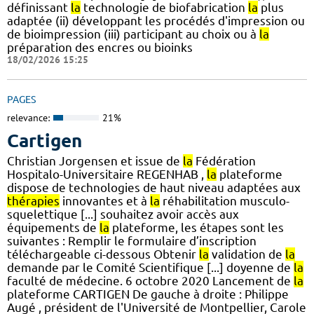
définissant
la
technologie de biofabrication
la
plus
adaptée (ii) développant les procédés d'impression ou
de bioimpression (iii) participant au choix ou à
la
préparation des encres ou bioinks
18/02/2026 15:25
PAGES
relevance:
21%
Cartigen
Christian Jorgensen et issue de
la
Fédération
Hospitalo-Universitaire REGENHAB ,
la
plateforme
dispose de technologies de haut niveau adaptées aux
thérapies
innovantes et à
la
réhabilitation musculo-
squelettique [...] souhaitez avoir accès aux
équipements de
la
plateforme, les étapes sont les
suivantes : Remplir le formulaire d’inscription
téléchargeable ci-dessous Obtenir
la
validation de
la
demande par le Comité Scientifique [...] doyenne de
la
faculté de médecine. 6 octobre 2020 Lancement de
la
plateforme CARTIGEN De gauche à droite : Philippe
Augé , président de l'Université de Montpellier, Carole