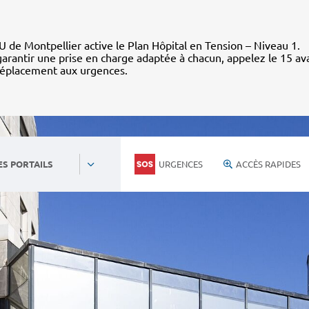
 de Montpellier active le Plan Hôpital en Tension – Niveau 1.
arantir une prise en charge adaptée à chacun, appelez le 15 av
déplacement aux urgences.
URGENCES
ACCÈS RAPIDES
ES PORTAILS