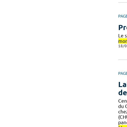
PAG
Pr
Le 
mon
18/0
PAG
La
de
Cen
du 
che
(CHU
pan