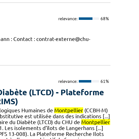
relevance:
68%
ann : Contact : contrat-externe@chu-
relevance:
61%
Diabète (LTCD) - Plateforme
RIMS)
iologiques Humaines de
Montpellier
(CCBH-M)
bstitutive est utilisée dans des indications [...]
laire du Diabète (LTCD) du CHU de
Montpellier
. Les isolements d’îlots de Langerhans [...]
PFS 13-008). La Plateforme Recherche Ilots