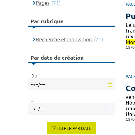
Pages
(71)
PAG
Pu
Par rubrique
Le 
fran
rev
Recherche et innovation
(71)
Mon
18/0
Par date de création
Du
PAG
Co
ven
à
Hôp
renc
Uni
18/0
FILTRER PAR DATE