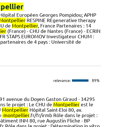
pellier
 Hôpital Européen Georges Pompidou; APHP
Montpellier
RESPINE REgenerative therapy
CHU de
Montpellier
, France Partenaires : 14
ier
(France) - CHU de Nantes (France) - ECRIN
UFR STAPS EUROMOV Investigateur CHUM :
partenaires de 4 pays : Université de
relevance:
89%
91 avenue du Doyen Gaston Giraud - 34295
ans le projet : Le CHU de
Montpellier
est le
U
Montpellier
Hôpital Saint-Eloi 80, av.
-
montpellier
.fr/fr/irmb Rôle dans le projet :
 Bâtiment INM 80, rue Augustin Fliche - BP
r Rôle dans le projet : Détermination in vitro