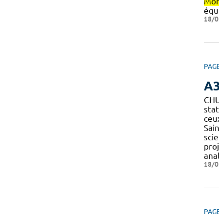
Mon
équ
18/0
PAG
A
CH
sta
ceu
Sain
scie
pro
anal
18/0
PAG