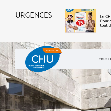
URGENCES
Le CHU
Pour g
tout 
TOUS L