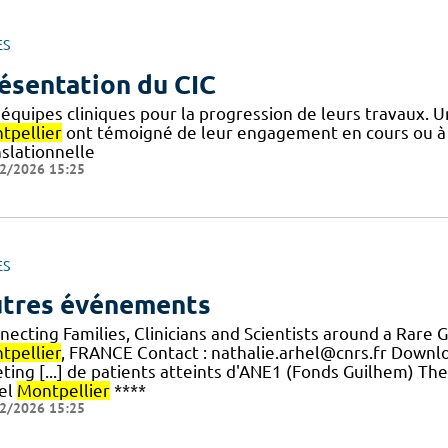
ES
ésentation du CIC
 équipes cliniques pour la progression de leurs travaux. 
tpellier
ont témoigné de leur engagement en cours ou à
nslationnelle
2/2026 15:25
ES
tres événements
necting Families, Clinicians and Scientists around a Rare 
tpellier
, FRANCE Contact : nathalie.arhel@cnrs.fr Downl
ting [...] de patients atteints d'ANE1 (Fonds Guilhem) T
el
Montpellier
****
2/2026 15:25