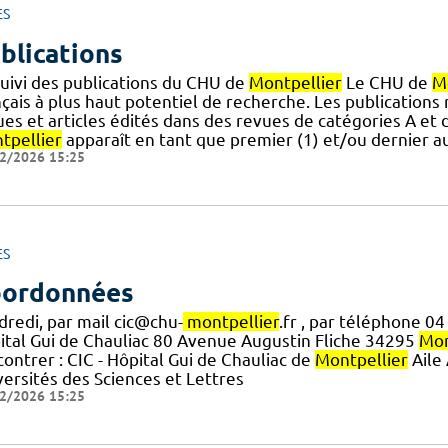
ES
blications
suivi des publications du CHU de
Montpellier
Le CHU de
M
çais à plus haut potentiel de recherche. Les publications
ues et articles édités dans des revues de catégories A e
tpellier
apparaît en tant que premier (1) et/ou dernier au
2/2026 15:25
ES
ordonnées
dredi, par mail cic@chu-
montpellier
.fr , par téléphone 04
ital Gui de Chauliac 80 Avenue Augustin Fliche 34295
Mon
ontrer : CIC - Hôpital Gui de Chauliac de
Montpellier
Aile 
versités des Sciences et Lettres
2/2026 15:25