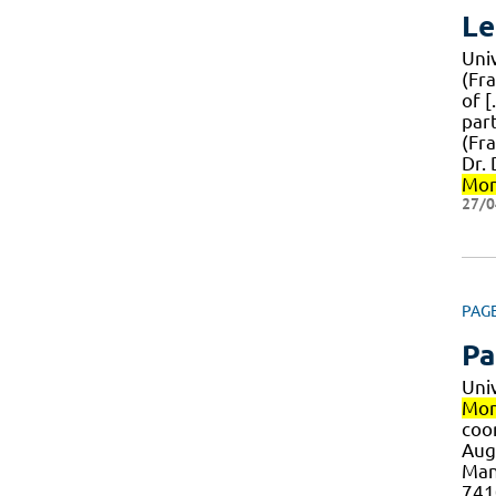
Le
Uni
(Fr
of 
par
(Fra
Dr.
Mon
27/0
PAG
Pa
Uni
Mon
coor
Aug
Mani
741