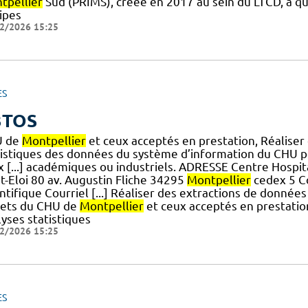
tpellier
Sud (PRIMS), créée en 2017 au sein du LTCD, a qua
ipes
2/2026 15:25
ES
3TOS
U de
Montpellier
et ceux acceptés en prestation, Réaliser
tistiques des données du système d’information du CHU p
x [...] académiques ou industriels. ADRESSE Centre Hospit
t-Eloi 80 av. Augustin Fliche 34295
Montpellier
cedex 5 C
ntifique Courriel [...] Réaliser des extractions de donnée
jets du CHU de
Montpellier
et ceux acceptés en prestatio
yses statistiques
2/2026 15:25
ES