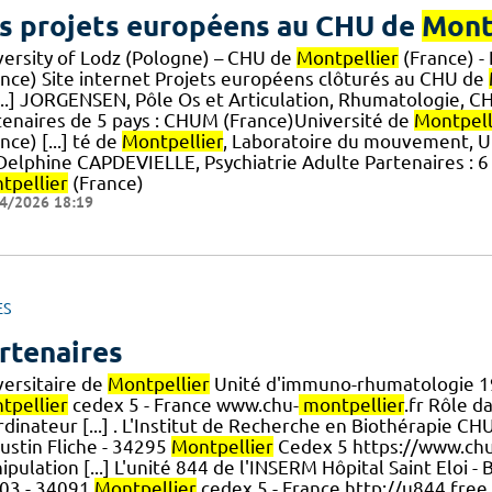
s projets européens au CHU de
Mont
versity of Lodz (Pologne) – CHU de
Montpellier
(France) -
ance) Site internet Projets européens clôturés au CHU de
[...] JORGENSEN, Pôle Os et Articulation, Rhumatologie, 
tenaires de 5 pays : CHUM (France)Université de
Montpell
nce) [...] té de
Montpellier
, Laboratoire du mouvement, 
 Delphine CAPDEVIELLE, Psychiatrie Adulte Partenaires : 6 
tpellier
(France)
4/2026 18:19
ES
rtenaires
versitaire de
Montpellier
Unité d'immuno-rhumatologie 1
tpellier
cedex 5 - France www.chu-
montpellier
.fr Rôle d
dinateur [...] . L'Institut de Recherche en Biothérapie CH
ustin Fliche - 34295
Montpellier
Cedex 5 https://www.chu
pulation [...] L'unité 844 de l'INSERM Hôpital Saint Eloi -
03 - 34091
Montpellier
cedex 5 - France http://u844.free.f