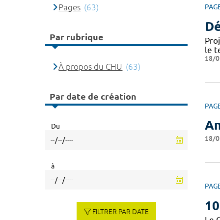
Pages
(63)
PAG
Dé
Par rubrique
Pro
le t
18/0
À propos du CHU
(63)
Par date de création
PAG
An
Du
18/0
à
PAG
10
FILTRER PAR DATE
Le 