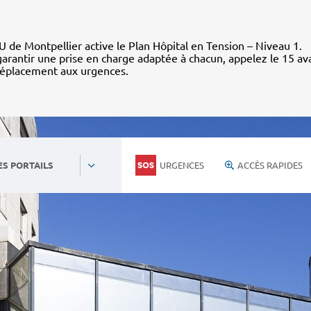
 de Montpellier active le Plan Hôpital en Tension – Niveau 1.
arantir une prise en charge adaptée à chacun, appelez le 15 av
déplacement aux urgences.
URGENCES
ACCÈS RAPIDES
ES PORTAILS