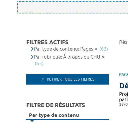
FILTRES ACTIFS
Résu
Par type de contenu: Pages
(63)
Par rubrique: À propos du CHU
(63)
PAG
RETIRER TOUS LES FILTRES
Dé
Pro
pat
FILTRE DE RÉSULTATS
18/0
Par type de contenu