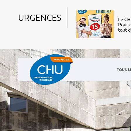
URGENCES
Le CHU
Pour g
tout 
TOUS L