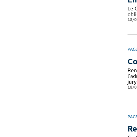
Le 
obl
18/0
PAG
Co
Ren
l'a
jur
18/0
PAG
Re