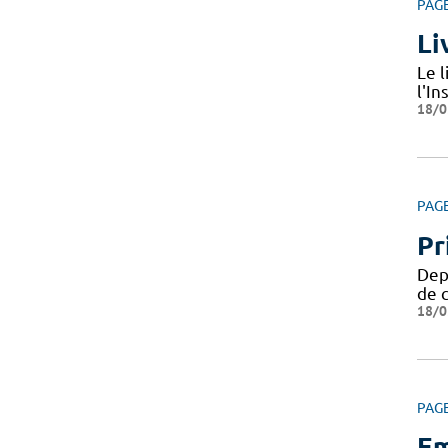
PAG
Li
Le 
l'In
18/0
PAG
Pr
Depu
de c
18/0
PAG
Em