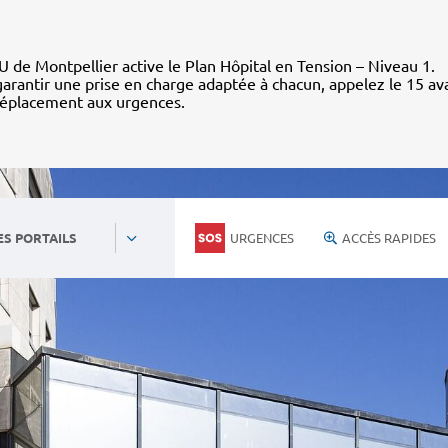
 de Montpellier active le Plan Hôpital en Tension – Niveau 1.
arantir une prise en charge adaptée à chacun, appelez le 15 av
déplacement aux urgences.
URGENCES
ACCÈS RAPIDES
ES PORTAILS