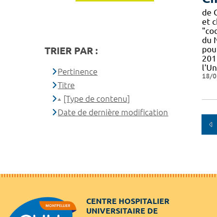
de 
et 
"co
du 
pour
TRIER PAR :
201
l'U
Pertinence
18/0
Titre
[Type de contenu]
Date de dernière modification
CENTRE HOSPITALIER
UNIVERSITAIRE DE