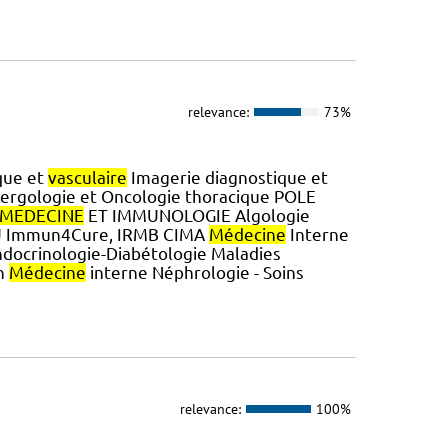
relevance:
73%
que et
vasculaire
Imagerie diagnostique et
ergologie et Oncologie thoracique POLE
MEDECINE
ET IMMUNOLOGIE Algologie
IHU Immun4Cure, IRMB CIMA
Médecine
Interne
ndocrinologie-Diabétologie Maladies
on
Médecine
interne Néphrologie - Soins
relevance:
100%