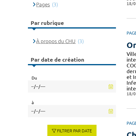
18/0
Pages
(3)
Par rubrique
PAG
À propos du CHU
(3)
Or
Vil
Par date de création
int
COO
der
et 
Du
Inf
inte
18/0
à
PAG
FILTRER PAR DATE
Ch