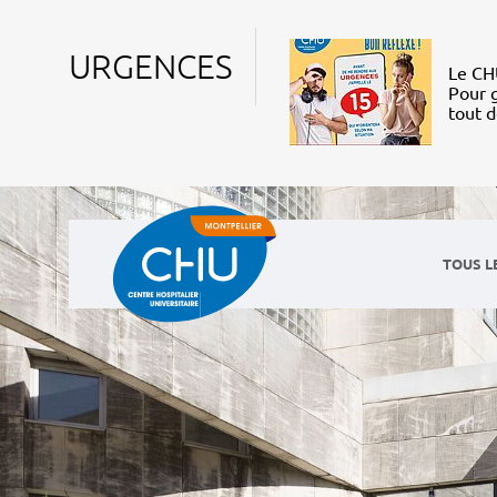
URGENCES
Le CHU
Pour g
tout 
TOUS L