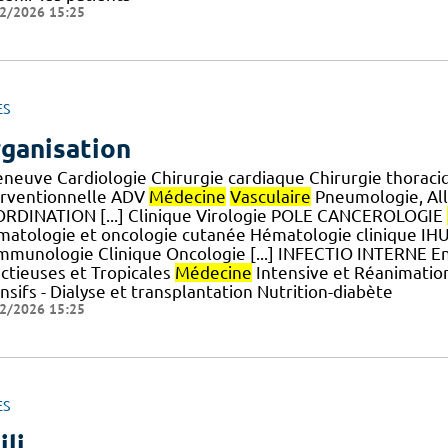
2/2026 15:25
ES
ganisation
leneuve Cardiologie Chirurgie cardiaque Chirurgie thoraci
erventionnelle ADV
Médecine
Vasculaire
Pneumologie, All
RDINATION [...] Clinique Virologie POLE CANCEROLOGIE
matologie et oncologie cutanée Hématologie clinique 
Immunologie Clinique Oncologie [...] INFECTIO INTERNE E
ectieuses et Tropicales
Médecine
Intensive et Réanimati
nsifs - Dialyse et transplantation Nutrition-diabète
2/2026 15:25
ES
ili