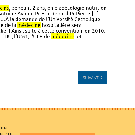
cins
, pendant 2 ans, en diabétologie-nutrition
ntoine Avigon Pr Eric Renard Pr Pierre [...]
 […À la demande de l’Université Catholique
e de la
médecine
hospitalière sera
er] Ainsi, suite à cette convention, en 2010,
e CHU, l’UM1, l’UFR de
médecine
, et
SUIVANT
TIENT
ENT CHU