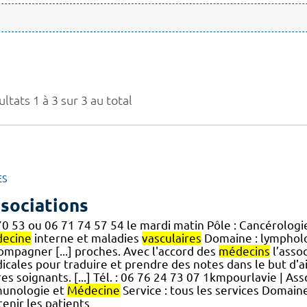
ltats 1 à 3 sur 3 au total
ES
sociations
70 53 ou 06 71 74 57 54 le mardi matin Pôle : Cancérologi
ecine
interne et maladies
vasculaires
Domaine : lymphol
ompagner [...] proches. Avec l'accord des
médecins
l’assoc
icales pour traduire et prendre des notes dans le but d'
es soignants. [...] Tél. : 06 76 24 73 07 1kmpourlavie | As
unologie et
Médecine
Service : tous les services Domain
enir les patients