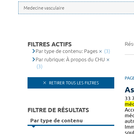
FILTRES ACTIFS
Résu
Par type de contenu: Pages
(3)
Par rubrique: À propos du CHU
(3)
PAG
RETIRER TOUS LES FILTRES
As
33 
méd
FILTRE DE RÉSULTATS
Acc
méd
Par type de contenu
autr
Imm
sout