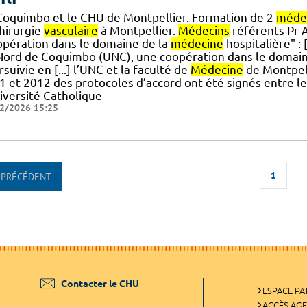
Coquimbo et le CHU de Montpellier. Formation de 2
méde
chirurgie
vasculaire
à Montpellier.
Médecins
référents Pr A
opération dans le domaine de la
médecine
hospitalière" :
Nord de Coquimbo (UNC), une coopération dans le domain
suivie en [...] l’UNC et la faculté de
Médecine
de Montpelli
1 et 2012 des protocoles d’accord ont été signés entre l
niversité Catholique
2/2026 15:25
1
PRÉCÉDENT
Contacter le CHU
ESPACE PA
ACCÈS AG