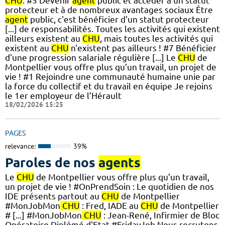
CHU
. #5 Devenir
agent
public et accéder à un statut
protecteur et à de nombreux avantages sociaux Être
agent
public, c'est bénéficier d'un statut protecteur
[...] de responsabilités. Toutes les activités qui existent
ailleurs existent au
CHU
, mais toutes les activités qui
existent au
CHU
n'existent pas ailleurs ! #7 Bénéficier
d'une progression salariale régulière [...] Le
CHU
de
Montpellier vous offre plus qu’un travail, un projet de
vie ! #1 Rejoindre une communauté humaine unie par
la force du collectif et du travail en équipe Je rejoins
le 1er employeur de l’Hérault
18/02/2026 15:25
PAGES
relevance:
39%
Paroles de nos
agents
Le
CHU
de Montpellier vous offre plus qu’un travail,
un projet de vie ! #OnPrendSoin : Le quotidien de nos
IDE présents partout au
CHU
de Montpellier
#MonJobMon
CHU
: Fred, IADE au
CHU
de Montpellier
# [...] #MonJobMon
CHU
: Jean-René, Infirmier de Bloc
Opératoire Diplômé d'Etat #FridayJob Nous recrutons