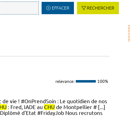
EFFACER
RECHERCHER
relevance:
100%
t de vie ! #OnPrendSoin : Le quotidien de nos
HU
: Fred, IADE au
CHU
de Montpellier # [...]
e Diplômé d'Etat #FridayJob Nous recrutons