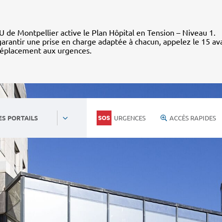
 de Montpellier active le Plan Hôpital en Tension – Niveau 1.
arantir une prise en charge adaptée à chacun, appelez le 15 av
déplacement aux urgences.
URGENCES
ACCÈS RAPIDES
ES PORTAILS