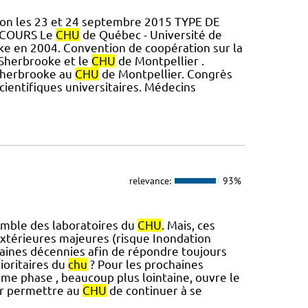
tion les 23 et 24 septembre 2015 TYPE DE
N COURS Le
CHU
de Québec - Université de
e en 2004. Convention de coopération sur la
 Sherbrooke et le
CHU
de Montpellier .
 Sherbrooke au
CHU
de Montpellier. Congrès
ientifiques universitaires. Médecins
relevance:
93%
emble des laboratoires du
CHU
. Mais, ces
extérieures majeures (risque Inondation
aines décennies afin de répondre toujours
ioritaires du
chu
? Pour les prochaines
ème phase , beaucoup plus lointaine, ouvre le
ur permettre au
CHU
de continuer à se