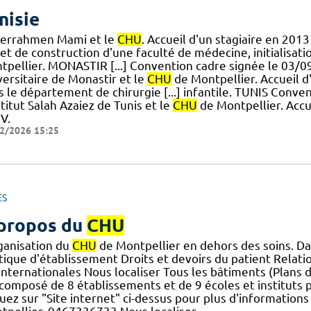
nisie
errahmen Mami et le
CHU
. Accueil d'un stagiaire en 2
et de construction d'une faculté de médecine, initialisati
tpellier. MONASTIR [...] Convention cadre signée le 03/0
versitaire de Monastir et le
CHU
de Montpellier. Accueil d
s le département de chirurgie [...] infantile. TUNIS Conv
stitut Salah Azaiez de Tunis et le
CHU
de Montpellier. Accu
V.
2/2026 15:25
ES
propos du
CHU
rganisation du
CHU
de Montpellier en dehors des soins. Da
tique d'établissement Droits et devoirs du patient Relatio
] internationales Nous localiser Tous les bâtiments (Plans 
composé de 8 établissements et de 9 écoles et instituts p
uez sur "Site internet" ci-dessus pour plus d'information