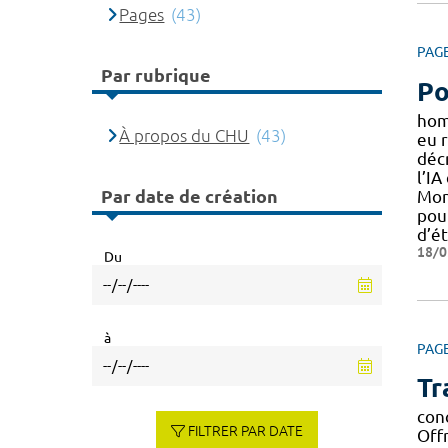
Pages
(43)
PAG
Par rubrique
Po
hom
À propos du CHU
(43)
eu 
décr
l’IA
Par date de création
Mon
pou
d’é
18/0
Du
à
PAG
Tr
con
FILTRER PAR DATE
Off