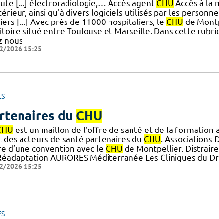
ute [...] électroradiologie,… Accès agent
CHU
Accès à la 
térieur, ainsi qu'à divers logiciels utilisés par les personn
ers [...] Avec près de 11000 hospitaliers, le
CHU
de Montp
itoire situé entre Toulouse et Marseille. Dans cette rubr
z nous
2/2026 15:25
ES
rtenaires du
CHU
CHU
est un maillon de l'offre de santé et de la formation
t des acteurs de santé partenaires du
CHU
. Associations 
re d’une convention avec le
CHU
de Montpellier. Distraire
Réadaptation AURORES Méditerranée Les Cliniques du Dr
2/2026 15:25
ES