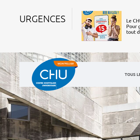
URGENCES
Le CHU
Pour g
tout 
TOUS L