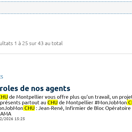
ltats 1 à 25 sur 43 au total
ES
roles de nos agents
CHU
de Montpellier vous offre plus qu’un travail, un proje
 présents partout au
CHU
de Montpellier #MonJobMon
C
onJobMon
CHU
: Jean-René, Infirmier de Bloc Opératoir
 AMA
2/2026 15:25