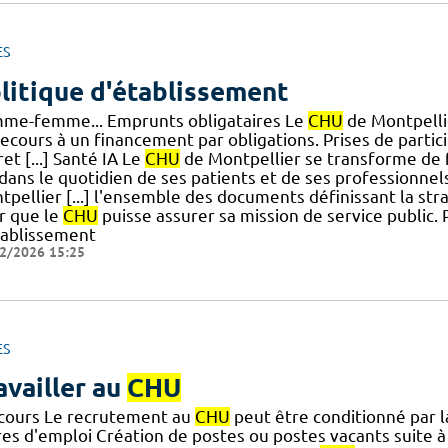
ES
litique d'établissement
me-femme... Emprunts obligataires Le
CHU
de Montpelli
recours à un financement par obligations. Prises de partic
et [...] Santé IA Le
CHU
de Montpellier se transforme de 
 dans le quotidien de ses patients et de ses professionnel
tpellier [...] l'ensemble des documents définissant la str
r que le
CHU
puisse assurer sa mission de service public.
tablissement
2/2026 15:25
ES
availler au
CHU
cours Le recrutement au
CHU
peut être conditionné par l
res d'emploi Création de postes ou postes vacants suite à 