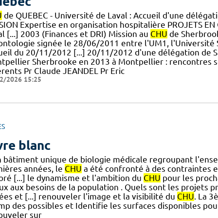
uébec
U
de QUEBEC - Université de Laval : Accueil d'une déléga
SION Expertise en organisation hospitalière PROJETS E
l [...] 2003 (Finances et DRI) Mission au
CHU
de Sherbrook
ontologie signée le 28/06/2011 entre l'UM1, l'Université
ueil du 20/11/2012 [...] 20/11/2012 d'une délégation de
tpellier Sherbrooke en 2013 à Montpellier : rencontres sc
érents Pr Claude JEANDEL Pr Eric
2/2026 15:25
ES
vre blanc
n bâtiment unique de biologie médicale regroupant l'ens
nières années, le
CHU
a été confronté à des contraintes 
ré [...] le dynamisme et l'ambition du
CHU
pour les proch
x aux besoins de la population . Quels sont les projets pr
es et [...] renouveler l'image et la visibilité du
CHU
. La 3
mp des possibles et Identifie les surfaces disponibles po
ouveler sur