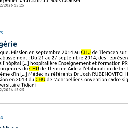
tpellier. 0467336733 Nous localiser
2/2026 15:25
ES
gérie
nique. Mission en septembre 2014 au
CHU
de Tlemcen sur l
tablissement : Du 21 au 27 septembre 2014, des représe
s l’hôpital [...] hospitalière Enseignement et formation
 urgences du
CHU
de Tlemcen Aide à l’élaboration de la st
tème d'in [...] Médecins référents Dr Josh RUBENOVITC
sion en 2013 du
CHU
de Montpellier Convention cadre sig
ersitaire Tidjani
2/2026 15:25
ES