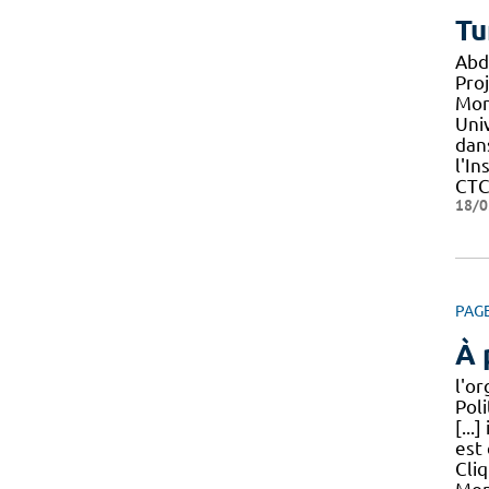
Tu
Abd
Proj
Mon
Uni
dan
l'In
CTC
18/0
PAG
À 
l'o
Poli
[...
est 
Cliq