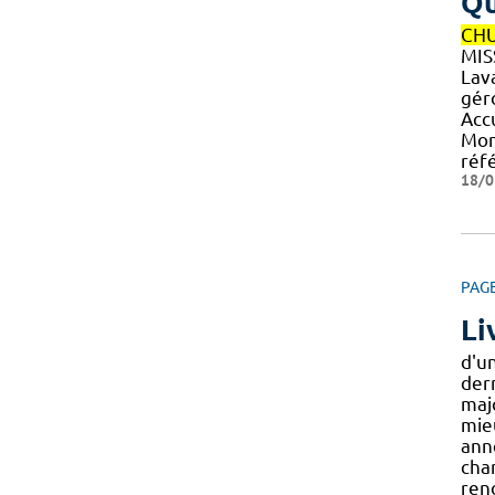
Q
CH
MIS
Lava
gér
Acc
Mon
réf
18/0
PAG
Li
d'u
der
majo
mieu
anné
cha
ren