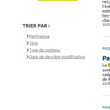
recr
l'ex
méti
terr
che
18/0
TRIER PAR :
Pertinence
Titre
PAG
Type de contenu
Date de dernière modification
Pa
Le
son
cad
de 
18/0
PAG