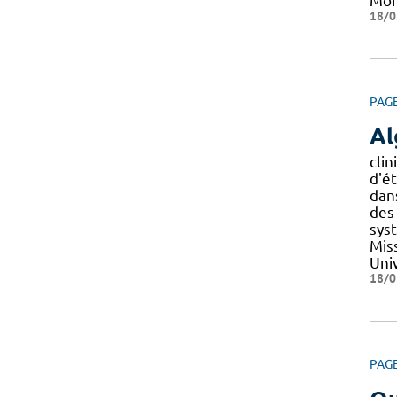
Mon
18/0
PAG
Al
cli
d'é
dan
des
sys
Mis
Univ
18/0
PAG