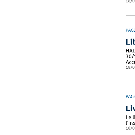
18/0
PAG
Li
HAD
30/
Acc
18/0
PAG
Li
Le 
l'In
18/0