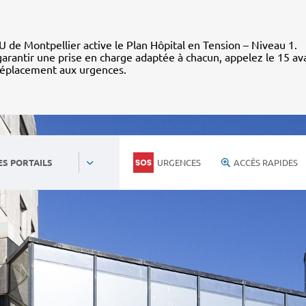
 de Montpellier active le Plan Hôpital en Tension – Niveau 1.
arantir une prise en charge adaptée à chacun, appelez le 15 av
déplacement aux urgences.
URGENCES
ACCÈS RAPIDES
ES PORTAILS