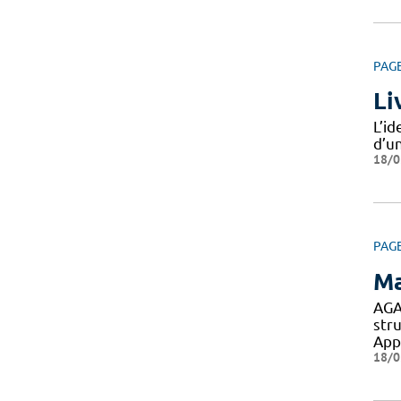
PAG
Li
L’i
d’un
18/0
PAG
Ma
AGA
stru
App
18/0