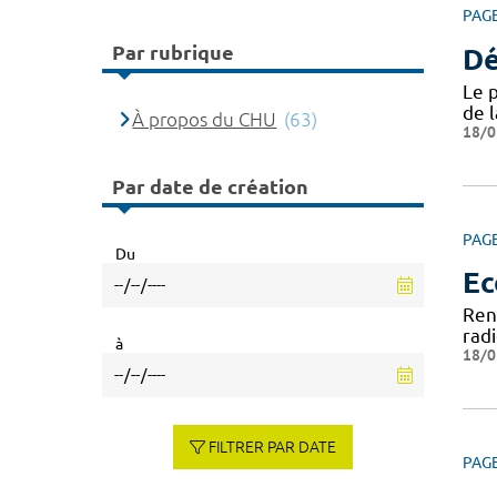
PAG
Par rubrique
Dé
Le 
de 
À propos du CHU
(63)
18/0
Par date de création
PAG
Du
Ec
Ren
rad
à
18/0
FILTRER PAR DATE
PAG