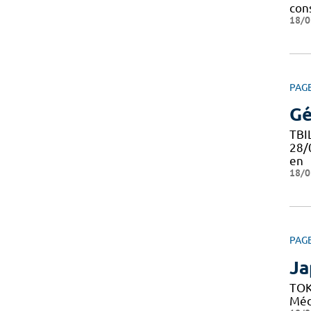
con
18/0
PAG
Gé
TBI
28/
en
18/0
PAG
Ja
TOK
Médi