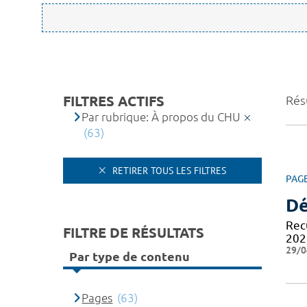
FILTRES ACTIFS
Résu
Par rubrique: À propos du CHU
(63)
RETIRER TOUS LES FILTRES
PAG
Dé
Recu
FILTRE DE RÉSULTATS
202
29/0
Par type de contenu
Pages
(63)