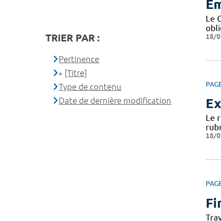
Em
Le 
obl
TRIER PAR :
18/0
Pertinence
[Titre]
PAG
Type de contenu
Date de dernière modification
Ex
Le 
rub
18/0
PAG
Fi
Tra