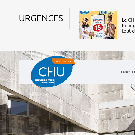
URGENCES
Le CHU
Pour g
tout 
TOUS L