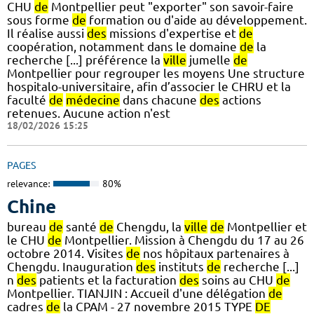
CHU
de
Montpellier peut "exporter" son savoir-faire
sous forme
de
formation ou d'aide au développement.
Il réalise aussi
des
missions d'expertise et
de
coopération, notamment dans le domaine
de
la
recherche [...] préférence la
ville
jumelle
de
Montpellier pour regrouper les moyens Une structure
hospitalo-universitaire, afin d’associer le CHRU et la
faculté
de
médecine
dans chacune
des
actions
retenues. Aucune action n'est
18/02/2026 15:25
PAGES
relevance:
80%
Chine
bureau
de
santé
de
Chengdu, la
ville
de
Montpellier et
le CHU
de
Montpellier. Mission à Chengdu du 17 au 26
octobre 2014. Visites
de
nos hôpitaux partenaires à
Chengdu. Inauguration
des
instituts
de
recherche [...]
n
des
patients et la facturation
des
soins au CHU
de
Montpellier. TIANJIN : Accueil d'une délégation
de
cadres
de
la CPAM - 27 novembre 2015 TYPE
DE