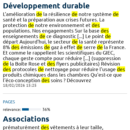
Développement durable
L'amélioration
de
la résilience
de
notre système
de
santé et la préparation aux crises futures. La
protection
de
notre environnement et
des
populations. Nos engagements Sur la base
des
enseignements
de
ce diagnostic [...] Le point
de
départ Aujourd'hui, le secteur
de
la santé représente
8%
des
émissions
de
gaz à effet
de
serre
de
la France.
Et comme le rappellent les scientifiques du GIEC,
chaque geste compte pour réduire [...] (suppression
de
la Boîte Rose et
des
flyers publicitaires) Révision
des
protocoles
de
nettoyage pour réduire l'usage
des
produits chimiques dans les chambres Qu'est-ce que
l'éco-conception
des
soins ? Découvrez
18/02/2026 15:25
PAGES
relevance:
36%
Associations
prématurément
des
vêtements à leur taille,