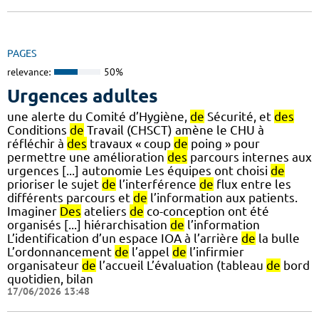
PAGES
relevance:
50%
Urgences adultes
une alerte du Comité d’Hygiène,
de
Sécurité, et
des
Conditions
de
Travail (CHSCT) amène le CHU à
réfléchir à
des
travaux « coup
de
poing » pour
permettre une amélioration
des
parcours internes aux
urgences [...] autonomie Les équipes ont choisi
de
prioriser le sujet
de
l’interférence
de
flux entre les
différents parcours et
de
l’information aux patients.
Imaginer
Des
ateliers
de
co-conception ont été
organisés [...] hiérarchisation
de
l’information
L’identification d’un espace IOA à l’arrière
de
la bulle
L’ordonnancement
de
l’appel
de
l’infirmier
organisateur
de
l’accueil L’évaluation (tableau
de
bord
quotidien, bilan
17/06/2026 13:48