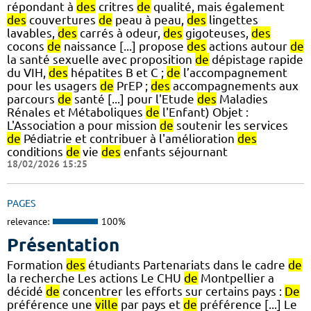
répondant à
des
critres
de
qualité, mais également
des
couvertures
de
peau à peau,
des
lingettes
lavables,
des
carrés à odeur,
des
gigoteuses,
des
cocons
de
naissance [...] propose
des
actions autour
de
la santé sexuelle avec proposition
de
dépistage rapide
du VIH,
des
hépatites B et C ;
de
l’accompagnement
pour les usagers
de
PrEP ;
des
accompagnements aux
parcours
de
santé [...] pour l'Etude
des
Maladies
Rénales et Métaboliques
de
l'Enfant) Objet :
L'Association a pour mission
de
soutenir les services
de
Pédiatrie et contribuer à l'amélioration
des
conditions
de
vie
des
enfants séjournant
18/02/2026 15:25
PAGES
relevance:
100%
Présentation
Formation
des
étudiants Partenariats dans le cadre
de
la recherche Les actions Le CHU
de
Montpellier a
décidé
de
concentrer les efforts sur certains pays :
De
préférence une
ville
par pays et
de
préférence [...] Le