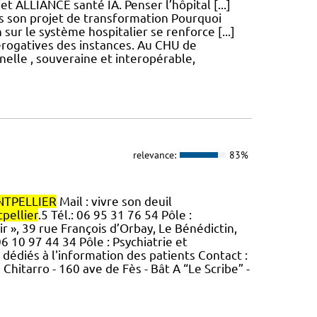
t ALLIANCE santé IA. Penser l’hôpital [...]
ns son projet de transformation Pourquoi
 sur le système hospitalier se renforce [...]
érogatives des instances. Au CHU de
nelle , souveraine et interopérable,
relevance:
83%
TPELLIER
Mail : vivre son deuil
pellier
.5 Tél.: 06 95 31 76 54 Pôle :
r », 39 rue François d’Orbay, Le Bénédictin,
6 10 97 44 34 Pôle : Psychiatrie et
dédiés à l'information des patients Contact :
hitarro - 160 ave de Fès - Bât A “Le Scribe” -