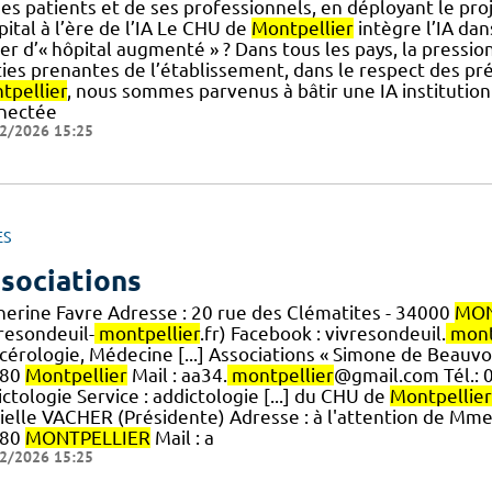
es patients et de ses professionnels, en déployant le proje
pital à l’ère de l’IA Le CHU de
Montpellier
intègre l’IA da
er d’« hôpital augmenté » ? Dans tous les pays, la pression
ties prenantes de l’établissement, dans le respect des pr
tpellier
, nous sommes parvenus à bâtir une IA institution
nectée
2/2026 15:25
ES
sociations
herine Favre Adresse : 20 rue des Clématites - 34000
MON
resondeuil-
montpellier
.fr) Facebook : vivresondeuil.
mont
érologie, Médecine [...] Associations « Simone de Beauvoi
080
Montpellier
Mail : aa34.
montpellier
@gmail.com Tél.: 0
ctologie Service : addictologie [...] du CHU de
Montpellier
elle VACHER (Présidente) Adresse : à l'attention de Mme C
080
MONTPELLIER
Mail : a
2/2026 15:25