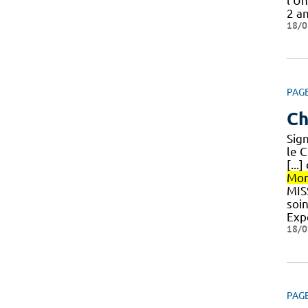
l'U
2 a
18/0
PAG
Ch
Sig
le 
[...
Mon
MISS
soi
Exp
18/0
PAG