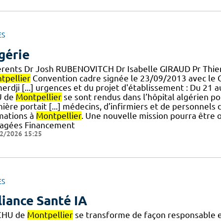
ES
gérie
érents Dr Josh RUBENOVITCH Dr Isabelle GIRAUD Pr Thi
tpellier
Convention cadre signée le 23/09/2013 avec le Ce
erdji [...] urgences et du projet d'établissement : Du 21
U de
Montpellier
se sont rendus dans l’hôpital algérien p
ière portait [...] médecins, d’infirmiers et de personnel
mations à
Montpellier
. Une nouvelle mission pourra être o
agées Financement
2/2026 15:25
ES
liance Santé IA
CHU de
Montpellier
se transforme de façon responsable et