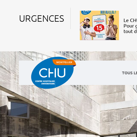
URGENCES
Le CHU
Pour g
tout 
TOUS L