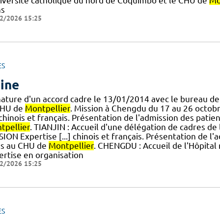
niversité catholique du nord de Coquimbo et le CHU de
Mo
ns
2/2026 15:25
ES
ine
nature d'un accord cadre le 13/01/2014 avec le bureau de
CHU de
Montpellier
. Mission à Chengdu du 17 au 26 octobr
] chinois et français. Présentation de l'admission des pati
tpellier
. TIANJIN : Accueil d'une délégation de cadres 
ION Expertise [...] chinois et français. Présentation de l'
ns au CHU de
Montpellier
. CHENGDU : Accueil de l'Hôpita
ertise en organisation
2/2026 15:25
ES