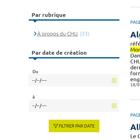
Par rubrique
PAG
Al
À propos du CHU
(33)
réf
Mon
Par date de création
Dam
CH
dern
Du
for
eng
18/0
à
PAG
Al
FILTRER PAR DATE
Le 