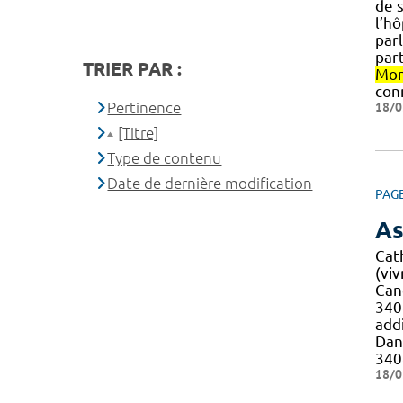
de s
l’hô
parl
par
TRIER PAR :
Mon
con
Pertinence
18/0
[Titre]
Type de contenu
Date de dernière modification
PAG
As
Cat
(viv
Canc
34
addi
Dani
34
18/0