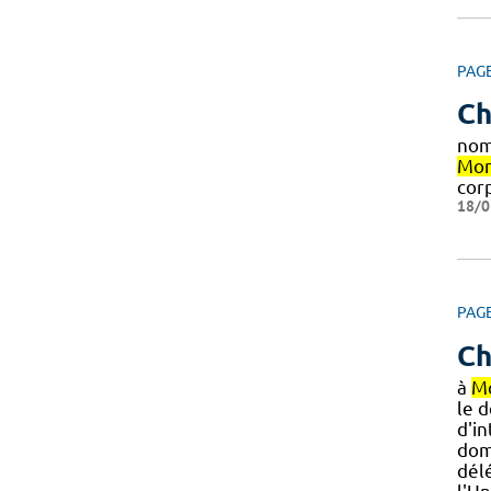
PAG
Ch
nom
Mon
cor
18/0
PAG
Ch
à
Mo
le 
d'i
dom
dél