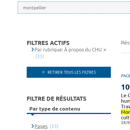
FILTRES ACTIFS
Résu
Par rubrique: À propos du CHU
(33)
RETIRER TOUS LES FILTRES
PAG
10
Le 
FILTRE DE RÉSULTATS
huma
Trav
Par type de contenu
Mon
cult
18/0
Pages
(33)