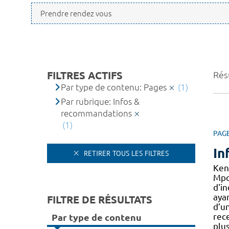
FILTRES ACTIFS
Résu
Par type de contenu: Pages
(1)
Par rubrique: Infos &
recommandations
(1)
PAG
In
RETIRER TOUS LES FILTRES
Ken
Mpo
d'in
aya
FILTRE DE RÉSULTATS
d’un
rec
Par type de contenu
plus