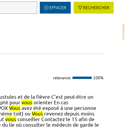
EFFACER
RECHERCHER
relevance:
100%
stules et de la fièvre C’est peut-être un
apté pour
vous
orienter En cas
 MPOX
Vous
avez été exposé à une personne
 même toit) ou
Vous
revenez depuis moins
eut
vous
conseiller Contactez le 15 afin de
 du lie où consulter le médecin de garde le