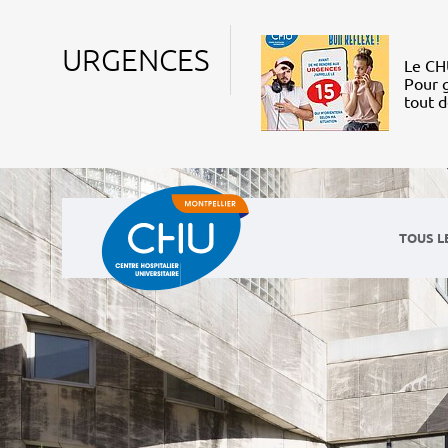
URGENCES
Le CHU
Pour g
tout 
TOUS L