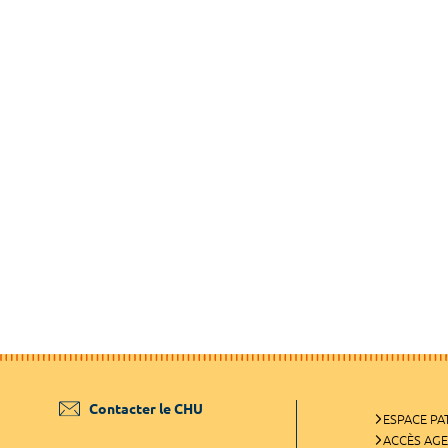
Contacter le CHU
ESPACE PA
ACCÈS AG