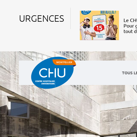
URGENCES
Le CHU
Pour g
tout 
TOUS L