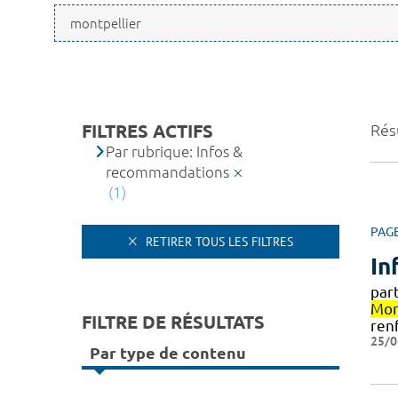
FILTRES ACTIFS
Résu
Par rubrique: Infos &
recommandations
(1)
PAG
RETIRER TOUS LES FILTRES
In
part
Mon
FILTRE DE RÉSULTATS
ren
25/0
Par type de contenu