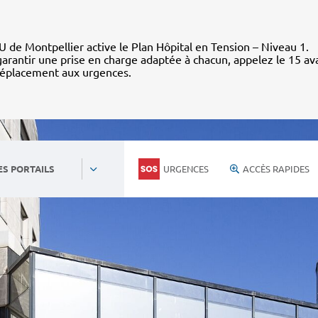
 de Montpellier active le Plan Hôpital en Tension – Niveau 1.
arantir une prise en charge adaptée à chacun, appelez le 15 av
déplacement aux urgences.
URGENCES
ACCÈS RAPIDES
ES PORTAILS