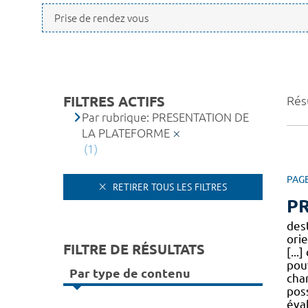
FILTRES ACTIFS
Résu
Par rubrique: PRESENTATION DE
LA PLATEFORME
(1)
PAG
RETIRER TOUS LES FILTRES
P
des
ori
FILTRE DE RÉSULTATS
[...
pou
Par type de contenu
cha
pos
éva