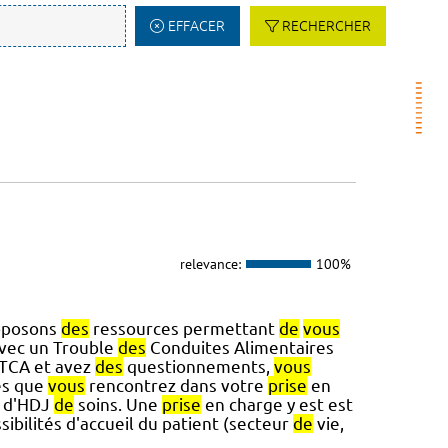
EFFACER
RECHERCHER
relevance:
100%
roposons
des
ressources permettant
de
vous
avec un Trouble
des
Conduites Alimentaires
 TCA et avez
des
questionnements,
vous
és que
vous
rencontrez dans votre
prise
en
s d'HDJ
de
soins. Une
prise
en charge y est est
sibilités d'accueil du patient (secteur
de
vie,