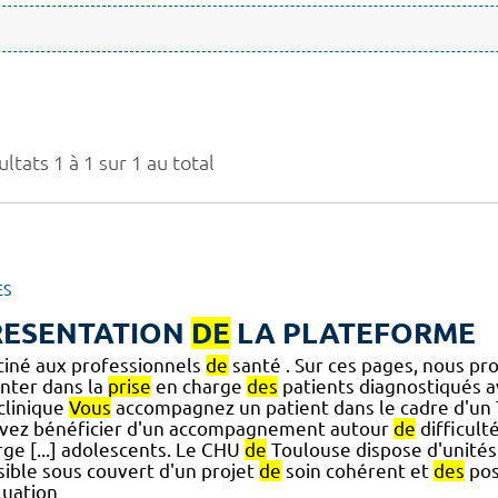
ltats 1 à 1 sur 1 au total
ES
RESENTATION
DE
LA PLATEFORME
tiné aux professionnels
de
santé . Sur ces pages, nous p
enter dans la
prise
en charge
des
patients diagnostiqués 
] clinique
Vous
accompagnez un patient dans le cadre d'un
vez bénéficier d'un accompagnement autour
de
difficult
rge [...] adolescents. Le CHU
de
Toulouse dispose d'unité
sible sous couvert d'un projet
de
soin cohérent et
des
pos
luation