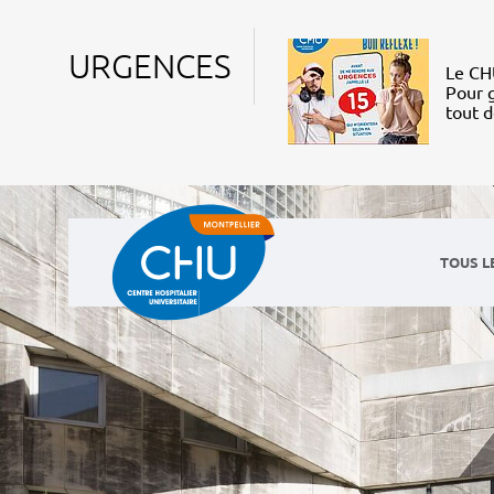
URGENCES
Le CHU
Pour g
tout 
TOUS L