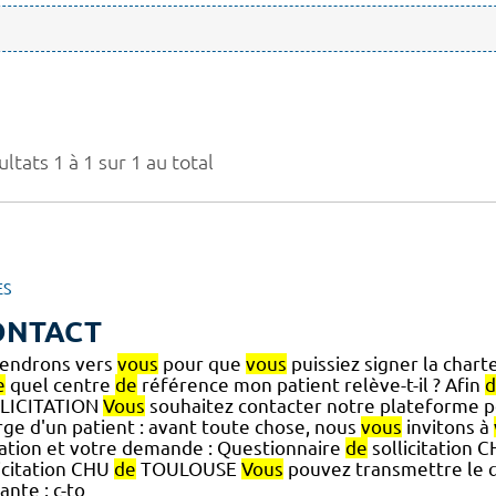
ltats 1 à 1 sur 1 au total
ES
ONTACT
iendrons vers
vous
pour que
vous
puissiez signer la char
e
quel centre
de
référence mon patient relève-t-il ? Afin
d
LICITATION
Vous
souhaitez contacter notre plateforme 
rge d'un patient : avant toute chose, nous
vous
invitons à
uation et votre demande : Questionnaire
de
sollicitation 
licitation CHU
de
TOULOUSE
Vous
pouvez transmettre le q
ante : c-to