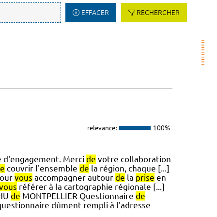
EFFACER
RECHERCHER
relevance:
100%
te d'engagement. Merci
de
votre collaboration
e
couvrir l'ensemble
de
la région, chaque [...]
pour
vous
accompagner autour
de
la
prise
en
vous
référer à la cartographie régionale [...]
CHU
de
MONTPELLIER Questionnaire
de
uestionnaire dûment rempli à l'adresse