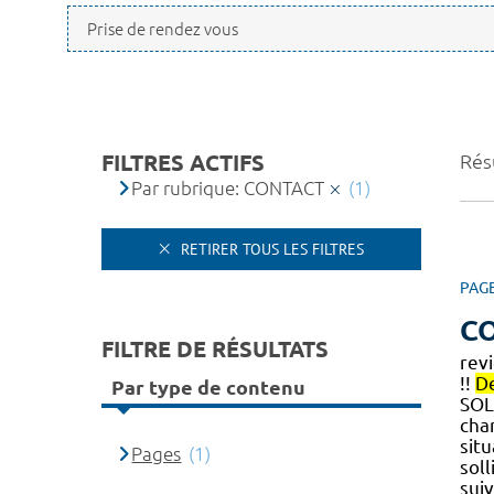
FILTRES ACTIFS
Résu
Par rubrique: CONTACT
(1)
RETIRER TOUS LES FILTRES
PAG
C
FILTRE DE RÉSULTATS
rev
!!
D
Par type de contenu
SOL
cha
sit
Pages
(1)
sol
suiv