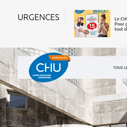
URGENCES
Le CHU
Pour g
tout 
TOUS L