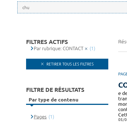
FILTRES ACTIFS
Résu
Par rubrique: CONTACT
(1)
RETIRER TOUS LES FILTRES
PAG
C
FILTRE DE RÉSULTATS
e de
tra
Par type de contenu
mon
cont
Cet
Pages
(1)
05/0