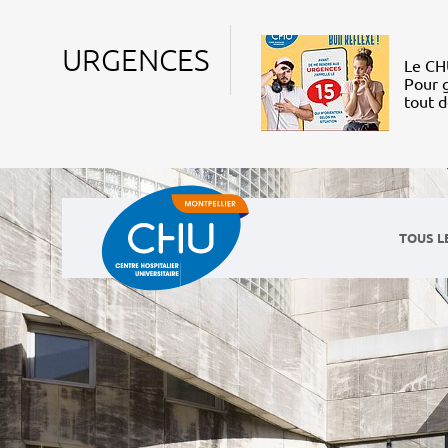
URGENCES
Le CHU
Pour g
tout 
TOUS L