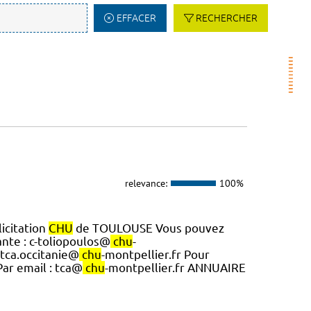
EFFACER
RECHERCHER
relevance:
100%
icitation
CHU
de TOULOUSE Vous pouvez
nte : c-toliopoulos@
chu
-
 tca.occitanie@
chu
-montpellier.fr Pour
Par email : tca@
chu
-montpellier.fr ANNUAIRE