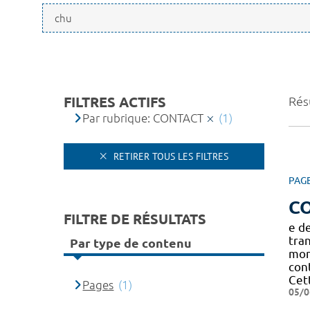
FILTRES ACTIFS
Résu
Par rubrique: CONTACT
(1)
RETIRER TOUS LES FILTRES
PAG
C
FILTRE DE RÉSULTATS
e de
tra
Par type de contenu
mon
cont
Cet
Pages
(1)
05/0