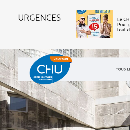
URGENCES
Le CHU
Pour g
tout 
TOUS L