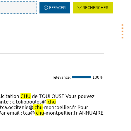
EFFACER
RECHERCHER
relevance:
100%
icitation
CHU
de TOULOUSE Vous pouvez
nte : c-toliopoulos@
chu
-
 tca.occitanie@
chu
-montpellier.fr Pour
Par email : tca@
chu
-montpellier.fr ANNUAIRE