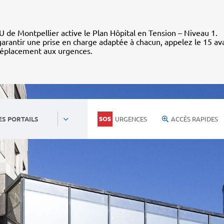
 de Montpellier active le Plan Hôpital en Tension – Niveau 1.
arantir une prise en charge adaptée à chacun, appelez le 15 av
déplacement aux urgences.
URGENCES
ACCÈS RAPIDES
ES PORTAILS