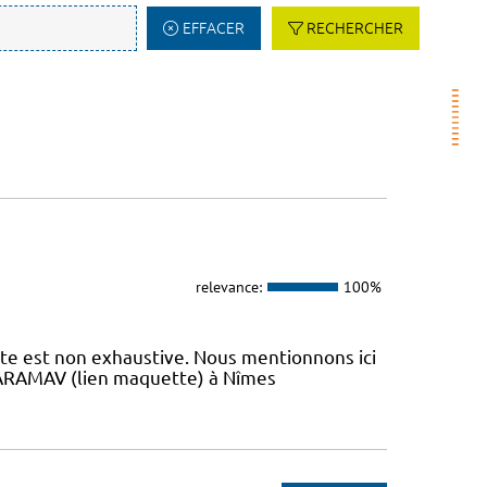
EFFACER
RECHERCHER
relevance:
100%
iste est non exhaustive. Nous mentionnons ici
 L’ARAMAV (lien maquette) à Nîmes