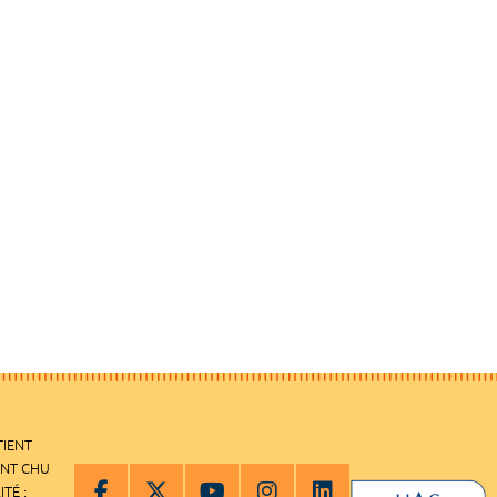
TIENT
ENT CHU
ITÉ :