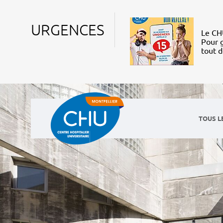
URGENCES
Le CHU
Pour g
tout 
TOUS L