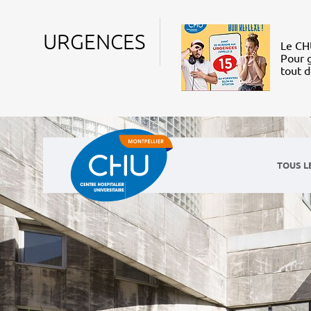
URGENCES
Le CHU
Pour g
tout 
TOUS L