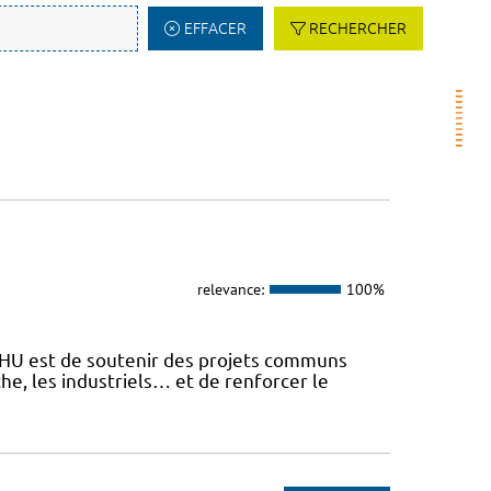
EFFACER
RECHERCHER
relevance:
100%
 FHU est de soutenir des projets communs
he, les industriels… et de renforcer le