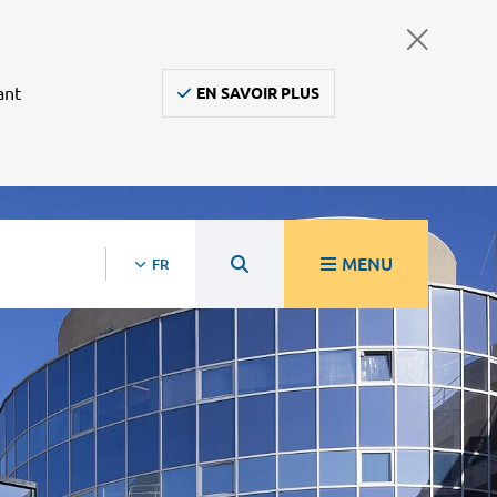
ant
EN SAVOIR PLUS
MENU
FR