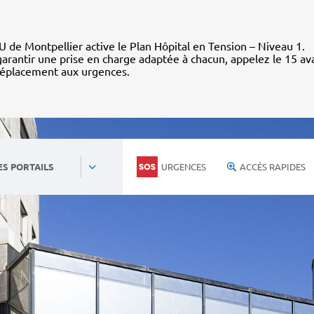
 de Montpellier active le Plan Hôpital en Tension – Niveau 1.
arantir une prise en charge adaptée à chacun, appelez le 15 av
déplacement aux urgences.
URGENCES
ACCÈS RAPIDES
ES PORTAILS