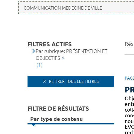
FILTRES ACTIFS
Résu
Par rubrique: PRÉSENTATION ET
OBJECTIFS
(1)
PAG
RETIRER TOUS LES FILTRES
PR
Obj
entr
FILTRE DE RÉSULTATS
col
con
Par type de contenu
nouv
EVO
rec