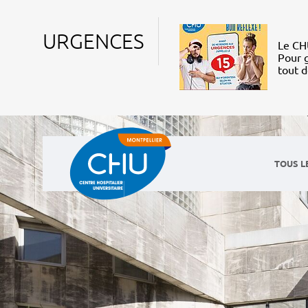
URGENCES
Le CHU
Pour g
tout 
TOUS L