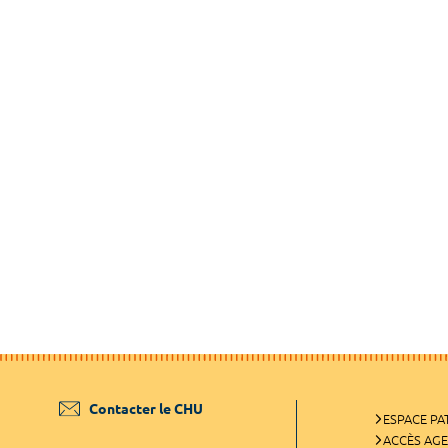
Contacter le CHU
ESPACE PA
ACCÈS AG