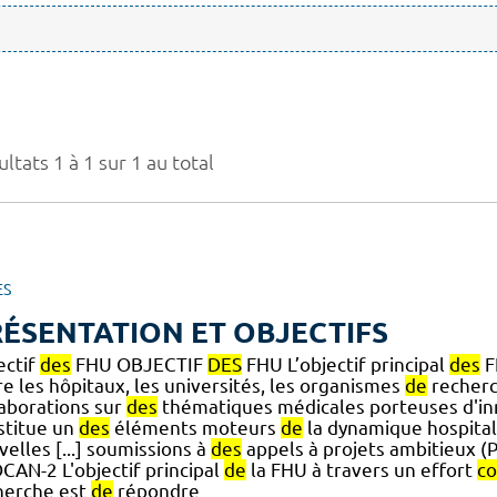
ltats 1 à 1 sur 1 au total
ES
ÉSENTATION ET OBJECTIFS
ectif
des
FHU OBJECTIF
DES
FHU L’objectif principal
des
F
e les hôpitaux, les universités, les organismes
de
recherc
laborations sur
des
thématiques médicales porteuses d'i
stitue un
des
éléments moteurs
de
la dynamique hospital
elles [...] soumissions à
des
appels à projets ambitieux 
CAN-2 L'objectif principal
de
la FHU à travers un effort
c
herche est
de
répondre