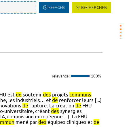
EFFACER
RECHERCHER
relevance:
100%
HU est
de
soutenir
des
projets
communs
he, les industriels… et
de
renforcer leurs [...]
nnovations
de
rupture. La création
de
FHU
o-universitaire, créant
des
synergies
(PIA, commission européenne…). La FHU
ommun
mené par
des
équipes cliniques et
de