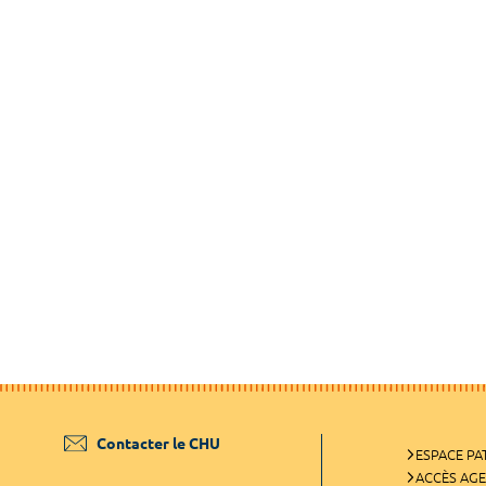
Contacter le CHU
ESPACE PA
ACCÈS AG