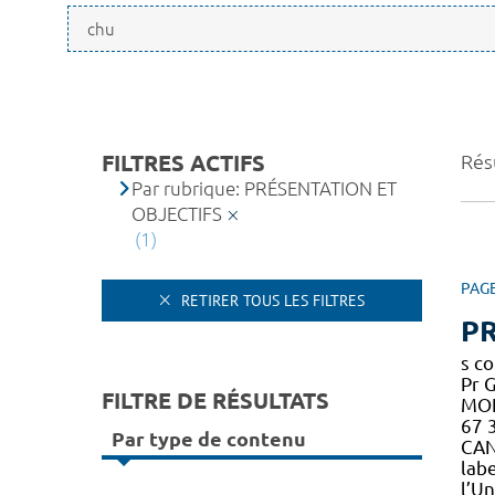
FILTRES ACTIFS
Résu
Par rubrique: PRÉSENTATION ET
OBJECTIFS
(1)
PAG
RETIRER TOUS LES FILTRES
PR
s c
Pr 
FILTRE DE RÉSULTATS
MON
67 
Par type de contenu
CAN
lab
l’Un