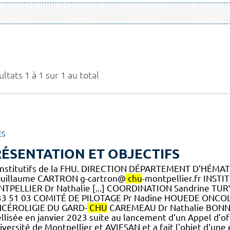
ltats 1 à 1 sur 1 au total
ES
ÉSENTATION ET OBJECTIFS
onstitutifs de la FHU. DIRECTION DÉPARTEMENT D’HÉMA
Guillaume CARTRON g-cartron@
chu
-montpellier.fr INS
TPELLIER Dr Nathalie [...] COORDINATION Sandrine TUR
33 51 03 COMITÉ DE PILOTAGE Pr Nadine HOUEDE ONCOL
CÉROLIGIE DU GARD-
CHU
CAREMEAU Dr Nathalie BONNEF
ellisée en janvier 2023 suite au lancement d’un Appel d’of
iversité de Montpellier et AVIESAN et a fait l'objet d'une