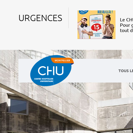
URGENCES
Le CHU
Pour g
tout 
TOUS L