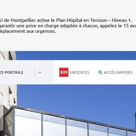
 de Montpellier active le Plan Hôpital en Tension – Niveau 1.
arantir une prise en charge adaptée à chacun, appelez le 15 av
déplacement aux urgences.
URGENCES
ACCÈS RAPIDES
ES PORTAILS