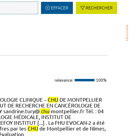
EFFACER
RECHERCHER
relevance:
100%
TOLOGIE CLINIQUE –
CHU
DE MONTPELLIER
TITUT DE RECHERCHE EN CANCÉROLOGIE DE
Y sandrine.tury@
chu
-montpellier.fr Tél. : 04
OGIE MÉDICALE, INSTITUT DE
OY INSTITUT [...] . La FHU EVOCAN-2 a été
fres par les
CHU
de Montpellier et de Nîmes,
 évaluation