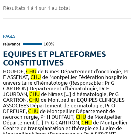
Résultats 1 à 1 sur 1 au total
PAGES
relevance:
100%
EQUIPES ET PLATEFORMES
CONSTITUTIVES
HOUEDE,
CHU
de Nîmes Département d’oncologie, Pr
E ASSENAT,
CHU
de Montpellier Fédération hospitalo
universitaire d’hématologie (Responsable : Pr G
CARTRON) Département d’hématologie, Dr E
JOURDAN,
CHU
de Nîmes [...] d’hématologie, Pr G
CARTRON,
CHU
de Montpellier EQUIPES CLINIQUES
ASSOCIEES Département de dermatologie, Pr O
DEREURE,
CHU
de Montpellier Département de
neurochirurgie, Pr H DUFFAUT,
CHU
de Montpellier
Département [...] Pr G CARTRON,
CHU
de Montpellier
Centre de transplantation et thérapie cellulaire de
Montpellier-Nîmes (Responsable : Dr A SIRVENT)