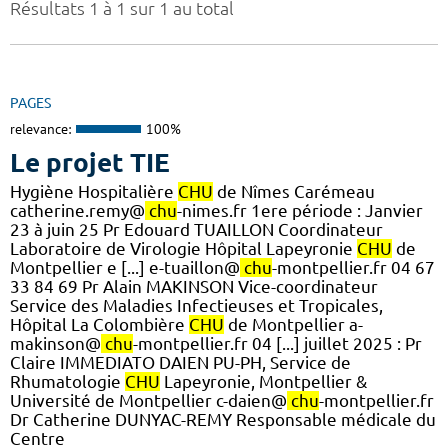
Résultats 1 à 1 sur 1 au total
PAGES
relevance:
100%
Le projet TIE
Hygiène Hospitalière
CHU
de Nîmes Carémeau
catherine.remy@
chu
-nimes.fr 1ere période : Janvier
23 à juin 25 Pr Edouard TUAILLON Coordinateur
Laboratoire de Virologie Hôpital Lapeyronie
CHU
de
Montpellier e [...] e-tuaillon@
chu
-montpellier.fr 04 67
33 84 69 Pr Alain MAKINSON Vice-coordinateur
Service des Maladies Infectieuses et Tropicales,
Hôpital La Colombière
CHU
de Montpellier a-
makinson@
chu
-montpellier.fr 04 [...] juillet 2025 : Pr
Claire IMMEDIATO DAIEN PU-PH, Service de
Rhumatologie
CHU
Lapeyronie, Montpellier &
Université de Montpellier c-daien@
chu
-montpellier.fr
Dr Catherine DUNYAC-REMY Responsable médicale du
Centre