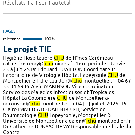
Résultats 1 à 1 sur 1 au total
PAGES
relevance:
100%
Le projet TIE
Hygiène Hospitalière
CHU
de Nîmes Carémeau
catherine.remy@
chu
-nimes.fr 1ere période : Janvier
23 à juin 25 Pr Edouard TUAILLON Coordinateur
Laboratoire de Virologie Hôpital Lapeyronie
CHU
de
Montpellier e [...] e-tuaillon@
chu
-montpellier.fr 04 67
33 84 69 Pr Alain MAKINSON Vice-coordinateur
Service des Maladies Infectieuses et Tropicales,
Hôpital La Colombière
CHU
de Montpellier a-
makinson@
chu
-montpellier.fr 04 [...] juillet 2025 : Pr
Claire IMMEDIATO DAIEN PU-PH, Service de
Rhumatologie
CHU
Lapeyronie, Montpellier &
Université de Montpellier c-daien@
chu
-montpellier.fr
Dr Catherine DUNYAC-REMY Responsable médicale du
Centre