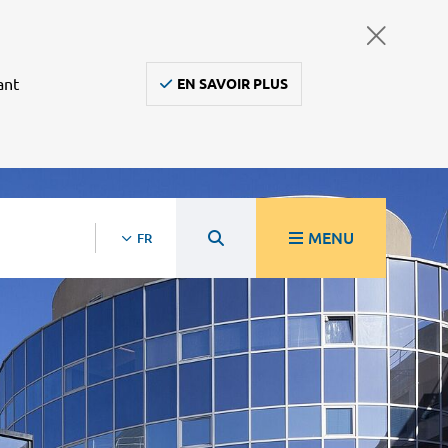
ant
EN SAVOIR PLUS
MENU
FR