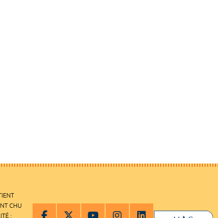
TIENT
ENT CHU
ITÉ :