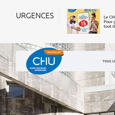
URGENCES
Le CHU
Pour g
tout 
TOUS L