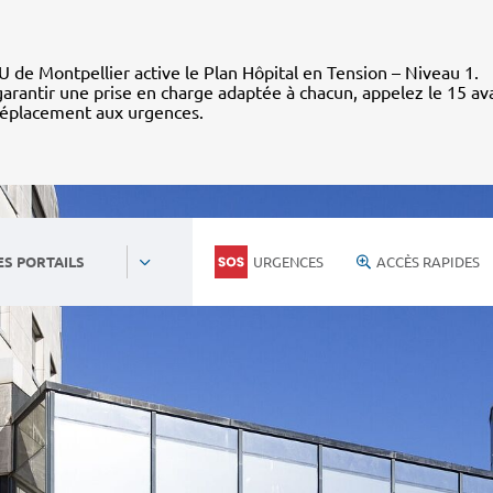
 de Montpellier active le Plan Hôpital en Tension – Niveau 1.
arantir une prise en charge adaptée à chacun, appelez le 15 av
déplacement aux urgences.
URGENCES
ACCÈS RAPIDES
ES PORTAILS