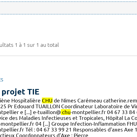
ltats 1 à 1 sur 1 au total
ES
 projet TIE
iène Hospitalière
CHU
de Nîmes Carémeau catherine.re
n 25 Pr Edouard TUAILLON Coordinateur Laboratoire de Vi
pellier e [...] e-tuaillon@
chu
-montpellier.fr 04 67 33 8
vice des Maladies Infectieuses et Tropicales, Hôpital La 
-montpellier.fr 04 [...] Groupe Infection-Inflammation FH
tpellier.fr Tél : 04 67 33 99 21 Responsables d'axes Axe 
ectieux Coordonnateurs d’Axe : Pierre