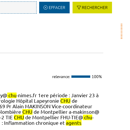
EFFACER
RECHERCHER
relevance:
100%
my@
chu
-nimes.fr 1ere période : Janvier 23 à
rologie Hôpital Lapeyronie
CHU
de
4 69 Pr Alain MAKINSON Vice-coordinateur
Colombière
CHU
de Montpellier a-makinson@
U-2 TIE
CHU
de Montpellier FHU-TIE@
chu
-
1 : Inflammation chronique et
agents