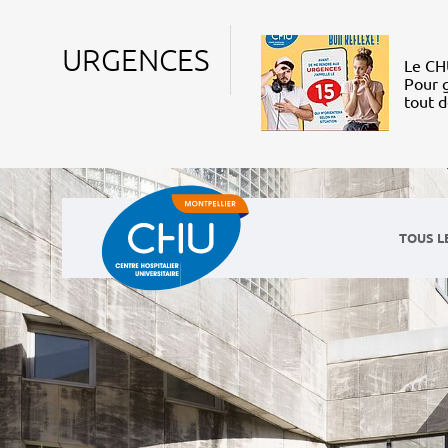
URGENCES
Le CHU
Pour g
tout 
TOUS L