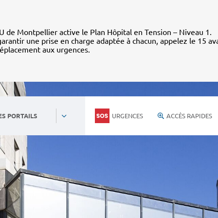
 de Montpellier active le Plan Hôpital en Tension – Niveau 1.
arantir une prise en charge adaptée à chacun, appelez le 15 av
déplacement aux urgences.
URGENCES
ACCÈS RAPIDES
ES PORTAILS