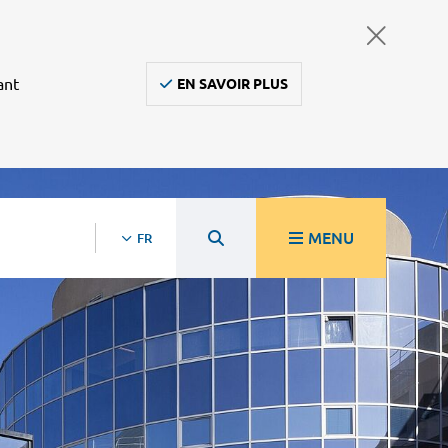
ant
EN SAVOIR PLUS
MENU
FR