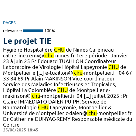
PAGES
relevance:
100%
Le projet TIE
Hygiène Hospitalière
CHU
de Nîmes Carémeau
catherine.remy@
chu
-nimes.fr 1ere période : Janvier
23 à juin 25 Pr Edouard TUAILLON Coordinateur
Laboratoire de Virologie Hôpital Lapeyronie
CHU
de
Montpellier e [...] e-tuaillon@
chu
-montpellier.fr 04 67
33 84 69 Pr Alain MAKINSON Vice-coordinateur
Service des Maladies Infectieuses et Tropicales,
Hôpital La Colombière
CHU
de Montpellier a-
makinson@
chu
-montpellier.fr 04 [...] juillet 2025 : Pr
Claire IMMEDIATO DAIEN PU-PH, Service de
Rhumatologie
CHU
Lapeyronie, Montpellier &
Université de Montpellier c-daien@
chu
-montpellier.fr
Dr Catherine DUNYAC-REMY Responsable médicale du
Centre
25/08/2025 18:45