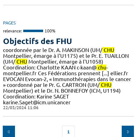
PAGES
relevance:
100%
Objectifs des FHU
coordonnée par le Dr. A. MAKINSON (UM/
CHU
Montpellier, émarge à l'U1175) et le Pr. E. TUAILLON
(UM/
CHU
Montpellier, émarge à l'U1058) ​
Coordination: Charlotte KAAN c-kaan@
chu
-
montpellier.fr Ces Fédérations prennent [...] ellier.fr
EVOCAN Evocan-2, « Immunothérapies dans le cancer
» coordonné par le Pr. G. CARTRON (UM/
CHU
Montpellier) et le Dr. N. BONNEFOY (ICM, U1194)
Coordination: Karine SAGET
karine.Saget@icm.unicancer
22/03/2024 11:06
1