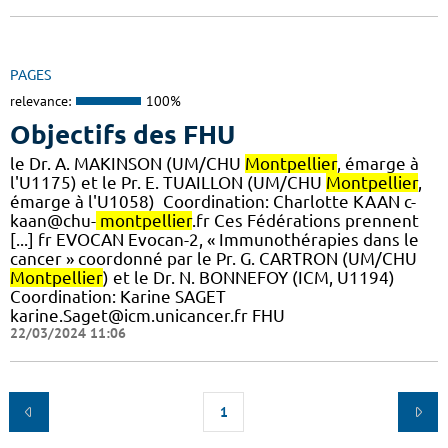
PAGES
relevance:
100%
Objectifs des FHU
le Dr. A. MAKINSON (UM/CHU
Montpellier
, émarge à
l'U1175) et le Pr. E. TUAILLON (UM/CHU
Montpellier
,
émarge à l'U1058) ​ Coordination: Charlotte KAAN c-
kaan@chu-
montpellier
.fr Ces Fédérations prennent
[...] fr EVOCAN Evocan-2, « Immunothérapies dans le
cancer » coordonné par le Pr. G. CARTRON (UM/CHU
Montpellier
) et le Dr. N. BONNEFOY (ICM, U1194)
Coordination: Karine SAGET
karine.Saget@icm.unicancer.fr FHU
22/03/2024 11:06
1