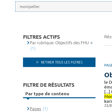
FILTRES ACTIFS
Résu
Par rubrique: Objectifs des FHU
(1)
RETIRER TOUS LES FILTRES
PAG
Ob
le 
FILTRE DE RÉSULTATS
éma
[..
Par type de contenu
Mon
kar
22/0
Pages
(1)