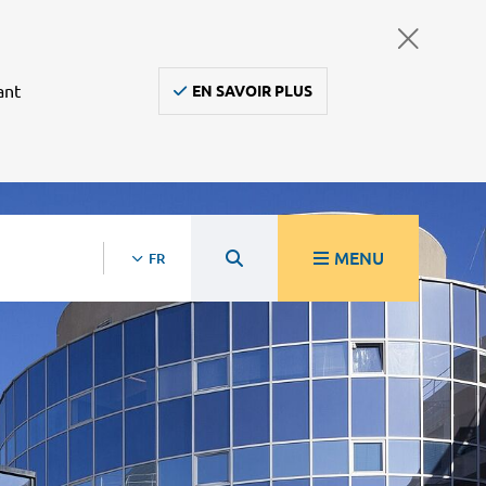
ant
EN SAVOIR PLUS
MENU
FR