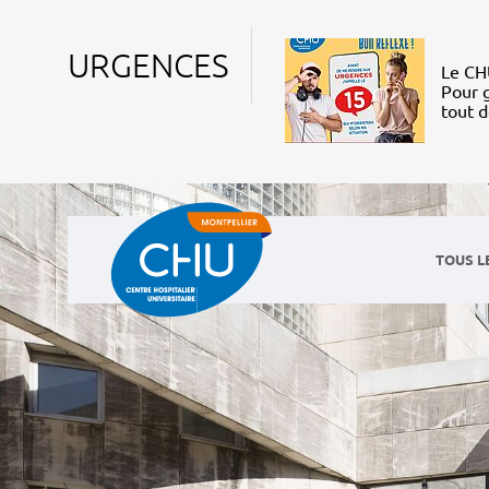
URGENCES
Le CHU
Pour g
tout 
TOUS L