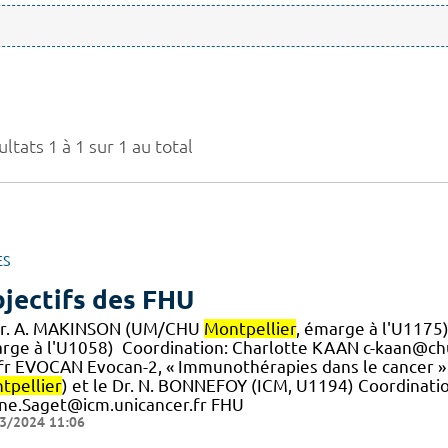
ltats 1 à 1 sur 1 au total
ES
jectifs des FHU
Dr. A. MAKINSON (UM/CHU
Montpellier
, émarge à l'U1175
rge à l'U1058) ​ Coordination: Charlotte KAAN c-kaan@ch
.] fr EVOCAN Evocan-2, « Immunothérapies dans le cancer
tpellier
) et le Dr. N. BONNEFOY (ICM, U1194) Coordinati
ine.Saget@icm.unicancer.fr FHU
3/2024 11:06