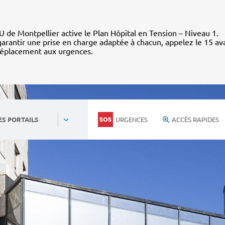
 de Montpellier active le Plan Hôpital en Tension – Niveau 1.
arantir une prise en charge adaptée à chacun, appelez le 15 av
déplacement aux urgences.
URGENCES
ACCÈS RAPIDES
ES PORTAILS