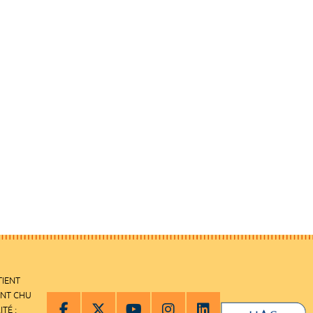
TIENT
ENT CHU
ITÉ :