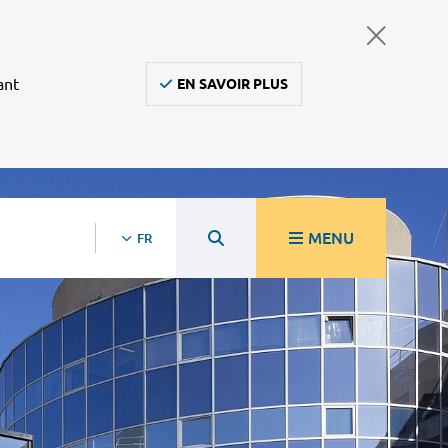
ant
EN SAVOIR PLUS
MENU
FR