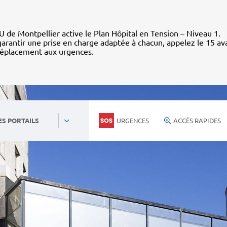
 de Montpellier active le Plan Hôpital en Tension – Niveau 1.
arantir une prise en charge adaptée à chacun, appelez le 15 av
déplacement aux urgences.
URGENCES
ACCÈS RAPIDES
ES PORTAILS