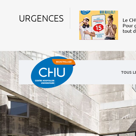
URGENCES
Le CHU
Pour g
tout 
TOUS L