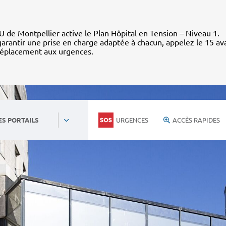
 de Montpellier active le Plan Hôpital en Tension – Niveau 1.
arantir une prise en charge adaptée à chacun, appelez le 15 av
déplacement aux urgences.
URGENCES
ACCÈS RAPIDES
ES PORTAILS