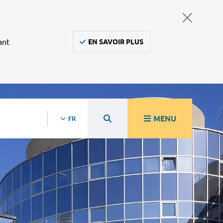
ant
EN SAVOIR PLUS
MENU
FR