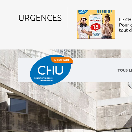
URGENCES
Le CHU
Pour g
tout 
TOUS L