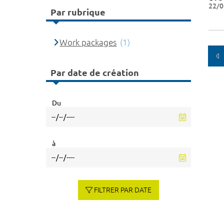
22/0
Par rubrique
Work packages
(1)
Par date de création
Du
à
FILTRER PAR DATE