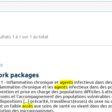
ltats 1 à 1 sur 1 au total
ES
rk packages
 1 - Inflammation chronique et
agents
infectieux dans des
nflammation chronique et les
agents
infectieux dans des pop
ention et prise en charge des populations difficiles à att
 soins et l’accompagnement des populations vulnérables 
ispositions [...] précarité, travailleurs(euses) du sexe o
nt un faible
accès
aux soins de santé ou vivant dans des 
lution des microorganismes