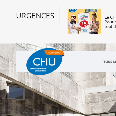
URGENCES
Le CHU
Pour g
tout 
TOUS L