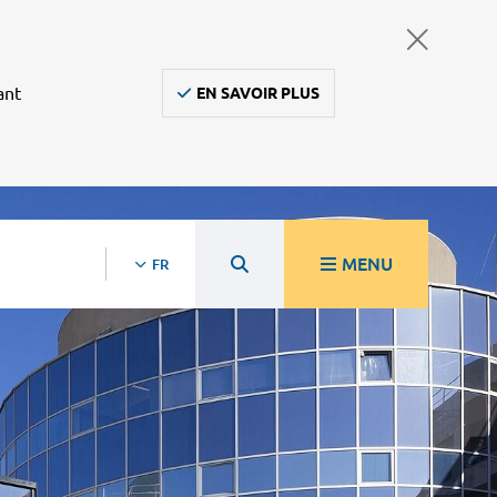
ant
EN SAVOIR PLUS
MENU
FR