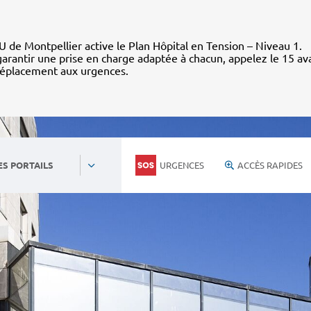
 de Montpellier active le Plan Hôpital en Tension – Niveau 1.
arantir une prise en charge adaptée à chacun, appelez le 15 av
déplacement aux urgences.
URGENCES
ACCÈS RAPIDES
ES PORTAILS