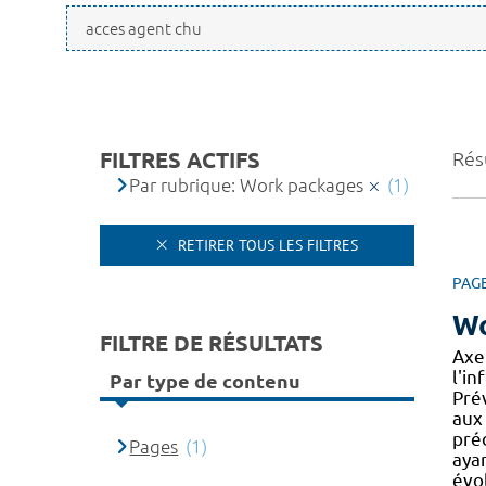
FILTRES ACTIFS
Résu
Par rubrique: Work packages
(1)
RETIRER TOUS LES FILTRES
PAG
Wo
FILTRE DE RÉSULTATS
Axe
l'i
Par type de contenu
Prév
aux
préd
Pages
(1)
aya
évo