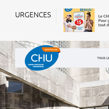
URGENCES
Le CHU
Pour g
tout 
TOUS L