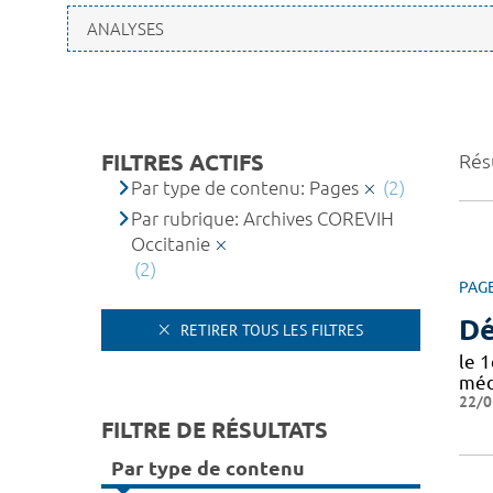
FILTRES ACTIFS
Résu
Par type de contenu: Pages
(2)
Par rubrique: Archives COREVIH
Occitanie
(2)
PAG
Dé
RETIRER TOUS LES FILTRES
le 
médi
22/0
FILTRE DE RÉSULTATS
Par type de contenu