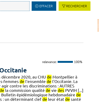
EFFACER
RECHERCHER
relevance:
100%
Occitanie
en décembre 2020, au CHU
de
Montpellier à
ges-femmes
de
l'ensemble
de
l'Occitanie. La
 agir contre les discriminations : AUTRES
de
la commission qualité
de
vie
des
PVVIH [...]
Bulletin épidémiologique hebdomadaire
de
s : un déterminant clef
de
leur état
de
santé