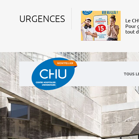
URGENCES
Le CHU
Pour g
tout 
TOUS L