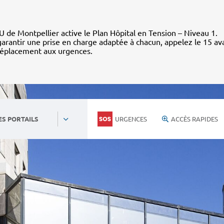
 de Montpellier active le Plan Hôpital en Tension – Niveau 1.
arantir une prise en charge adaptée à chacun, appelez le 15 av
déplacement aux urgences.
URGENCES
ACCÈS RAPIDES
ES PORTAILS