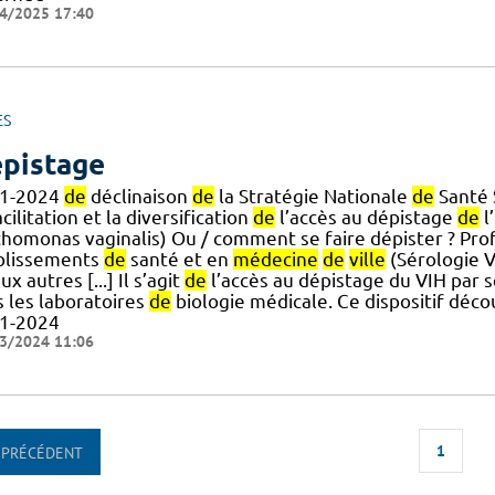
4/2025 17:40
ES
pistage
1-2024
de
déclinaison
de
la Stratégie Nationale
de
Santé 
acilitation et la diversification
de
l’accès au dépistage
de
l
ichomonas vaginalis) Ou / comment se faire dépister ? Pr
blissements
de
santé et en
médecine
de
ville
(Sérologie V
ux autres [...] Il s’agit
de
l’accès au dépistage du VIH par 
s les laboratoires
de
biologie médicale. Ce dispositif déc
1-2024
3/2024 11:06
1
PRÉCÉDENT