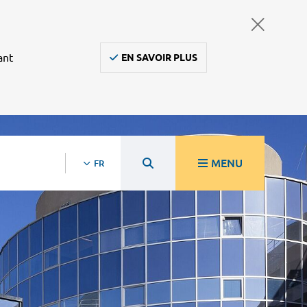
ant
EN SAVOIR PLUS
MENU
FR