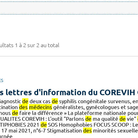
ltats 1 à 2 sur 2 au total
ES
s lettres d'information du COREVIH 
diagnostic
de
deux cas
de
syphilis congénitale survenus, 
tination
des
médecins
généralistes, gynécologues et sa
] nous
de
faire la différence » La plateforme nationale pour
UALITES COREVIH : L'outil "Parlons
de
ma qualité
de
vie"
TIPHOBIES 2021
de
SOS Homophobies FOCUS SCOOP : Le 
, 17 mai 2021, n°6-7 Stigmatisation
des
minorités sexuelle
urnée