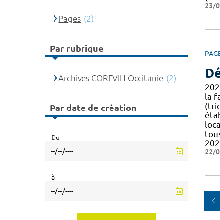
23/0
Pages
(2)
Par rubrique
PAG
Dé
Archives COREVIH Occitanie
(2)
202
la f
(tr
Par date de création
éta
loca
tou
Du
202
22/0
à