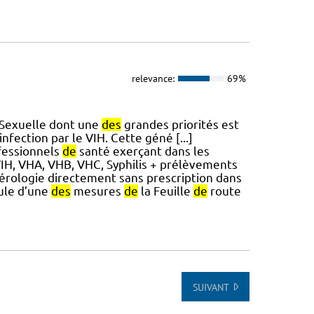
relevance:
69%
Sexuelle dont une
des
grandes priorités est
’infection par le VIH. Cette géné [...]
ofessionnels
de
santé exerçant dans les
IH, VHA, VHB, VHC, Syphilis + prélèvements
sérologie directement sans prescription dans
oule d’une
des
mesures
de
la Feuille
de
route
SUIVANT