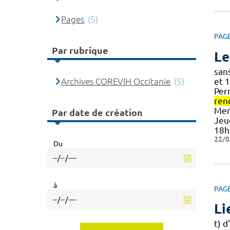
Pages
(5)
PAG
Par rubrique
Le
san
Archives COREVIH Occitanie
(5)
et 
Per
ren
Merc
Par date de création
Jeu
18h
22/0
Du
à
PAG
Li
t) d