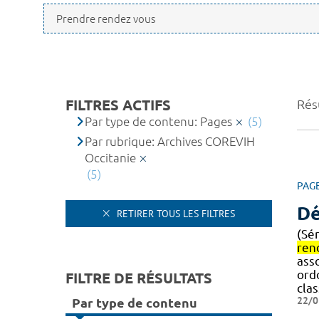
FILTRES ACTIFS
Résu
Par type de contenu: Pages
(5)
Par rubrique: Archives COREVIH
Occitanie
(5)
PAG
Dé
RETIRER TOUS LES FILTRES
(Sé
ren
ass
ord
FILTRE DE RÉSULTATS
cla
22/0
Par type de contenu