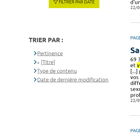
d'un
FILTRER PAR DATE
22/0
PAG
TRIER PAR :
Sa
Pertinence
69 
[Titre]
et
v
Type de contenu
[...
vos 
Date de dernière modification
diff
sex
pro
22/0
PAG