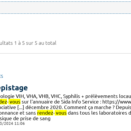
ltats 1 à 5 sur 5 au total
ES
pistage
rologie VIH, VHA, VHB, VHC, Syphilis + prélèvements locau
dez
-
vous
sur l'annuaire de Sida Info Service : https://ww
ociative [...] décembre 2020. Comment ça marche ? Depuis l
onnance et sans
rendez
-
vous
dans tous les laboratoires d
ssique de prise de sang
3/2024 11:06