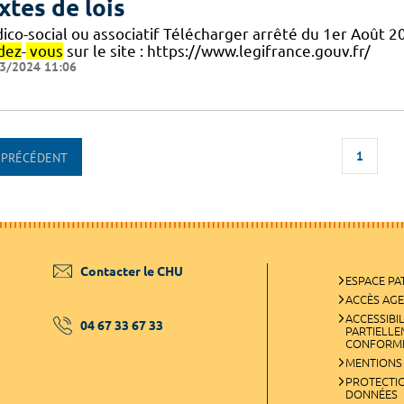
xtes de lois
ico-social ou associatif Télécharger arrêté du 1er Août 
dez
-
vous
sur le site : https://www.legifrance.gouv.fr/
3/2024 11:06
1
PRÉCÉDENT
Contacter le CHU
ESPACE PA
ACCÈS AG
ACCESSIBIL
04 67 33 67 33
PARTIELL
CONFORM
MENTIONS
PROTECTI
DONNÉES