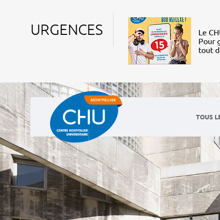
URGENCES
Le CHU
Pour g
tout 
TOUS L