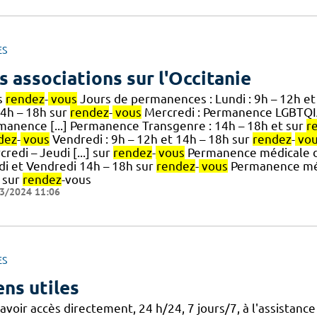
ES
s associations sur l'Occitanie
s
rendez
-
vous
Jours de permanences : Lundi : 9h – 12h et
14h – 18h sur
rendez
-
vous
Mercredi : Permanence LGBTQIA
manence [...] Permanence Transgenre : 14h – 18h et sur
r
dez
-
vous
Vendredi : 9h – 12h et 14h – 18h sur
rendez
-
vo
redi – Jeudi [...] sur
rendez
-
vous
Permanence médicale de
di et Vendredi 14h – 18h sur
rendez
-
vous
Permanence médi
 sur
rendez
-vous
3/2024 11:06
ES
ens utiles
'avoir accès directement, 24 h/24, 7 jours/7, à l'assista