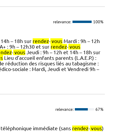
relevance:
100%
 14h – 18h sur
rendez
-
vous
Mardi : 9h – 12h
+ : 9h – 12h30 et sur
rendez
-
vous
endez
-
vous
Jeudi : 9h – 12h et 14h – 18h sur
us
Lieu d’accueil enfants parents (L.A.E.P.) :
 réduction des risques liés au tabagisme :
co-sociale : Mardi, Jeudi et Vendredi 9h –
relevance:
67%
nce téléphonique immédiate (sans
rendez
-
vous
)