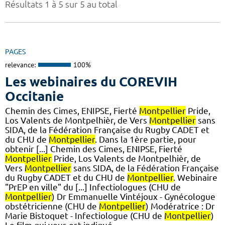
Résultats 1 à 5 sur 5 au total
PAGES
relevance:
100%
Les webinaires du COREVIH
Occitanie
Chemin des Cimes, ENIPSE, Fierté
Montpellier
Pride,
Los Valents de Montpelhièr, de Vers
Montpellier
sans
SIDA, de la Fédération Française du Rugby CADET et
du CHU de
Montpellier
. Dans la 1ère partie, pour
obtenir [...] Chemin des Cimes, ENIPSE, Fierté
Montpellier
Pride, Los Valents de Montpelhièr, de
Vers
Montpellier
sans SIDA, de la Fédération Française
du Rugby CADET et du CHU de
Montpellier
. Webinaire
"PrEP en ville" du [...] Infectiologues (CHU de
Montpellier
) Dr Emmanuelle Vintéjoux - Gynécologue
obstétricienne (CHU de
Montpellier
) Modératrice : Dr
Marie Bistoquet - Infectiologue (CHU de
Montpellier
)