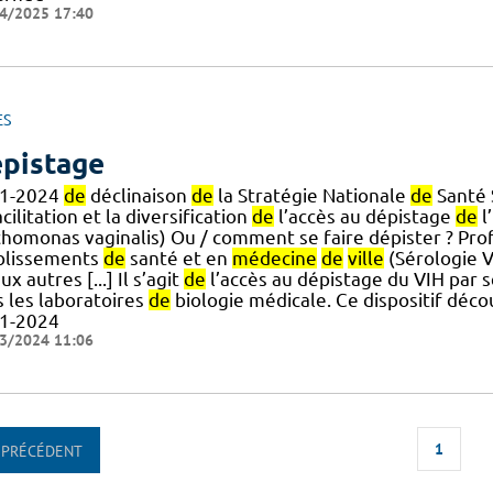
4/2025 17:40
ES
pistage
1-2024
de
déclinaison
de
la Stratégie Nationale
de
Santé 
acilitation et la diversification
de
l’accès au dépistage
de
l
ichomonas vaginalis) Ou / comment se faire dépister ? Pr
blissements
de
santé et en
médecine
de
ville
(Sérologie V
ux autres [...] Il s’agit
de
l’accès au dépistage du VIH par 
s les laboratoires
de
biologie médicale. Ce dispositif déc
1-2024
3/2024 11:06
1
PRÉCÉDENT