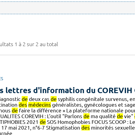
ltats 1 à 2 sur 2 au total
ES
s lettres d'information du COREVIH 
diagnostic
de
deux cas
de
syphilis congénitale survenus, 
tination
des
médecins
généralistes, gynécologues et sa
] nous
de
faire la différence » La plateforme nationale pour
UALITES COREVIH : L'outil "Parlons
de
ma qualité
de
vie"
TIPHOBIES 2021
de
SOS Homophobies FOCUS SCOOP : Le 
, 17 mai 2021, n°6-7 Stigmatisation
des
minorités sexuelle
urnée