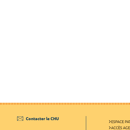
Contacter le CHU
ESPACE PA
ACCÈS AG