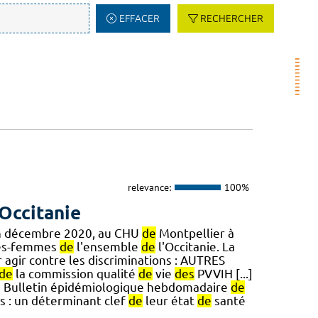
EFFACER
RECHERCHER
relevance:
100%
Occitanie
en décembre 2020, au CHU
de
Montpellier à
ges-femmes
de
l'ensemble
de
l'Occitanie. La
 agir contre les discriminations : AUTRES
de
la commission qualité
de
vie
des
PVVIH [...]
Bulletin épidémiologique hebdomadaire
de
s : un déterminant clef
de
leur état
de
santé