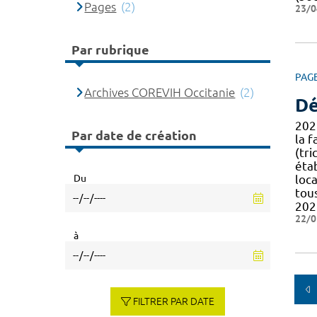
Pages
(2)
23/0
Par rubrique
PAG
Archives COREVIH Occitanie
(2)
Dé
202
Par date de création
la f
(tr
éta
Du
loca
tou
202
22/0
à
FILTRER PAR DATE