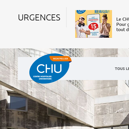
URGENCES
Le CHU
Pour g
tout 
TOUS L