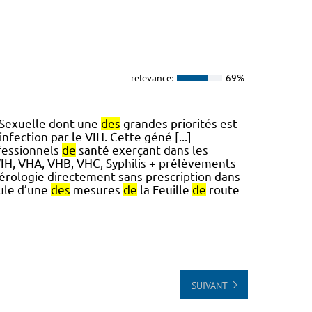
relevance:
69%
Sexuelle dont une
des
grandes priorités est
’infection par le VIH. Cette géné [...]
ofessionnels
de
santé exerçant dans les
IH, VHA, VHB, VHC, Syphilis + prélèvements
sérologie directement sans prescription dans
oule d’une
des
mesures
de
la Feuille
de
route
SUIVANT