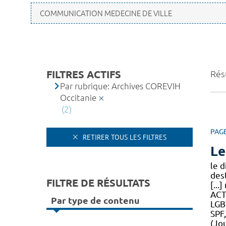
FILTRES ACTIFS
Résu
Par rubrique: Archives COREVIH
Occitanie
(2)
PAG
RETIRER TOUS LES FILTRES
Le
le 
des
FILTRE DE RÉSULTATS
[...
ACT
Par type de contenu
LGB
SPF
(Jo