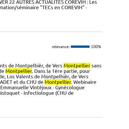
IMPOWER 22 AUTRES ACTUALITES COREVIH : Les
mation/séminaire "TECs en COREVIH" -
relevance:
100%
ents de Montpelhièr, de Vers
Montpellier
sans
 de
Montpellier
. Dans la 1ère partie, pour
de, Los Valents de Montpelhièr, de Vers
 CADET et du CHU de
Montpellier
. Webinaire
r Emmanuelle Vintéjoux - Gynécologue
Bistoquet - Infectiologue (CHU de