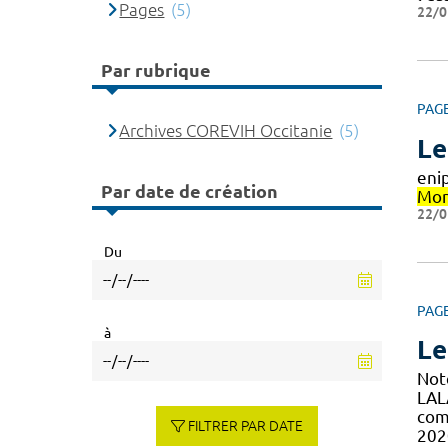
Pages
(5)
22/0
Par rubrique
PAG
Archives COREVIH Occitanie
(5)
Le
eni
Par date de création
Mon
22/0
Du
PAG
à
Le
Not
LAL
com
FILTRER PAR DATE
202