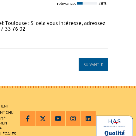
relevance:
28%
t Toulouse : Si cela vous intéresse, adressez
67 33 76 02
SUIVANT
TIENT
ENT CHU
ITÉ :
EMENT
E
 LÉGALES