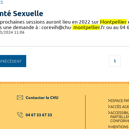
ES
nté Sexuelle
 prochaines sessions auront lieu en 2022 sur
Montpellier
e
s une demande à : corevih@chu-
montpellier
.fr ou au 04 
3/2024 11:06
1
PRÉCÉDENT
Contacter le CHU
ESPACE PA
ACCÈS AG
ACCESSIBIL
04 67 33 67 33
PARTIELL
CONFORM
MENTIONS