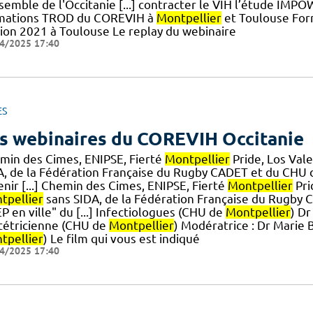
nsemble de l'Occitanie [...] contracter le VIH l’étude 
mations TROD du COREVIH à
Montpellier
et Toulouse For
tion 2021 à Toulouse Le replay du webinaire
4/2025 17:40
ES
s webinaires du COREVIH Occitanie
min des Cimes, ENIPSE, Fierté
Montpellier
Pride, Los Val
A, de la Fédération Française du Rugby CADET et du CHU
nir [...] Chemin des Cimes, ENIPSE, Fierté
Montpellier
Pri
tpellier
sans SIDA, de la Fédération Française du Rugby
P en ville" du [...] Infectiologues (CHU de
Montpellier
) D
tétricienne (CHU de
Montpellier
) Modératrice : Dr Marie 
tpellier
) Le film qui vous est indiqué
4/2025 17:40