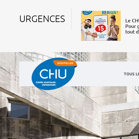
URGENCES
Le CHU
Pour g
tout 
TOUS L