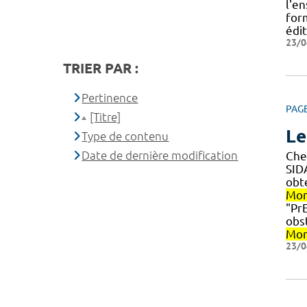
l'e
for
édi
23/0
TRIER PAR :
Pertinence
PAG
[Titre]
Le
Type de contenu
Date de dernière modification
Che
SID
obte
Mon
"PrE
obs
Mon
23/0