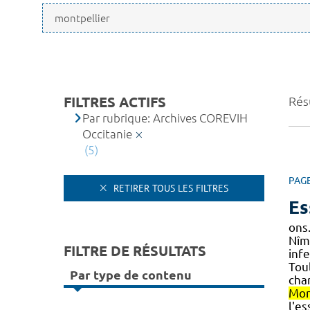
FILTRES ACTIFS
Résu
Par rubrique: Archives COREVIH
Occitanie
(5)
PAG
RETIRER TOUS LES FILTRES
Es
ons.
Nîme
FILTRE DE RÉSULTATS
inf
Toul
Par type de contenu
cha
Mon
l'es