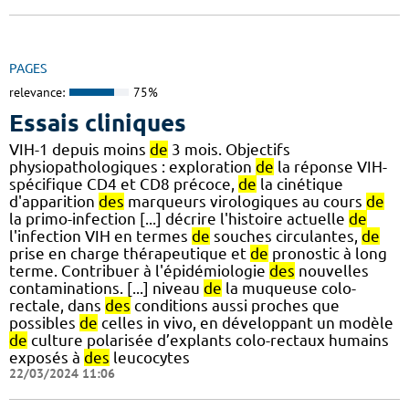
PAGES
relevance:
75%
Essais cliniques
VIH-1 depuis moins
de
3 mois. Objectifs
physiopathologiques : exploration
de
la réponse VIH-
spécifique CD4 et CD8 précoce,
de
la cinétique
d'apparition
des
marqueurs virologiques au cours
de
la primo-infection [...] décrire l'histoire actuelle
de
l'infection VIH en termes
de
souches circulantes,
de
prise en charge thérapeutique et
de
pronostic à long
terme. Contribuer à l'épidémiologie
des
nouvelles
contaminations. [...] niveau
de
la muqueuse colo-
rectale, dans
des
conditions aussi proches que
possibles
de
celles in vivo, en développant un modèle
de
culture polarisée d’explants colo-rectaux humains
exposés à
des
leucocytes
22/03/2024 11:06