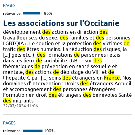
PAGES
relevance:
86%
Les associations sur l'Occitanie
développement
des
actions en direction
des
travailleur.se.s du sexe,
des
familles et
des
personnes
LGBTQIA+. Le soutien et la protection
des
victimes
de
trafic
des
êtres humains. La réduction
des
risques, la
[...] gels etc..),
des
formations
de
personnes relais
dans les lieux
de
sociabilité LGBT+ sur
des
thématiques
de
prévention en santé sexuelle et
mentale,
des
actions
de
dépistage du VIH et
de
l’hépatite C par [...] soins
des
étrangers en
France
. Nos
domaines d’intervention : Droits
des
étrangers Accueil
et accompagnement
des
personnes étrangères
Formation en droit
des
étrangers
des
bénévoles Santé
des
migrants
22/03/2024 11:06
PAGES
relevance:
100%