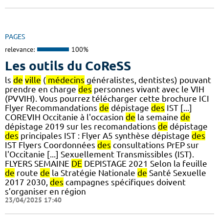
PAGES
relevance:
100%
Les outils du CoReSS
ls
de
ville
(
médecins
généralistes, dentistes) pouvant
prendre en charge
des
personnes vivant avec le VIH
(PVVIH). Vous pourrez télécharger cette brochure ICI
Flyer Recommandations
de
dépistage
des
IST [...]
COREVIH Occitanie à l'occasion
de
la semaine
de
dépistage 2019 sur les recomandations
de
dépistage
des
principales IST : Flyer A5 synthèse dépistage
des
IST Flyers Coordonnées
des
consultations PrEP sur
l'Occitanie [...] Sexuellement Transmissibles (IST).
FLYERS SEMAINE
DE
DEPISTAGE 2021 Selon la feuille
de
route
de
la Stratégie Nationale
de
Santé Sexuelle
2017 2030,
des
campagnes spécifiques doivent
s’organiser en région
23/04/2025 17:40